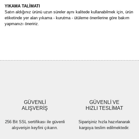
YIKAMA TALİMATI
Satın aldığınız ürünü uzun süreler aynı kalitede kullanabilmek için, ürün
etiketinde yer alan yıkama - kurutma - ütüleme önerilerine göre bakım
yapmanızı öneririz.
Bu ürünün fiyat bilgisi, resim, ürün açıklamalarında ve diğer
konularda yetersiz gördüğünüz noktaları öneri formunu kullanarak
Bu ürüne ilk yorumu siz yapın!
tarafımıza iletebilirsiniz.
Görüş ve önerileriniz için teşekkür ederiz.
Yorum Yaz
Ürün resmi kalitesiz, bozuk veya görüntülenemiyor.
Ürün açıklamasında eksik bilgiler bulunuyor.
Ürün bilgilerinde hatalar bulunuyor.
Ürün fiyatı diğer sitelerden daha pahalı.
GÜVENLİ
GÜVENLİ VE
Bu ürüne benzer farklı alternatifler olmalı.
ALIŞVERİŞ
HIZLI TESLİMAT
256 Bit SSL sertifikası ile güvenli
Siparişiniz hızla hazırlanarak
alışverişin keyfini çıkarın.
kargoya teslim edilmektedir.