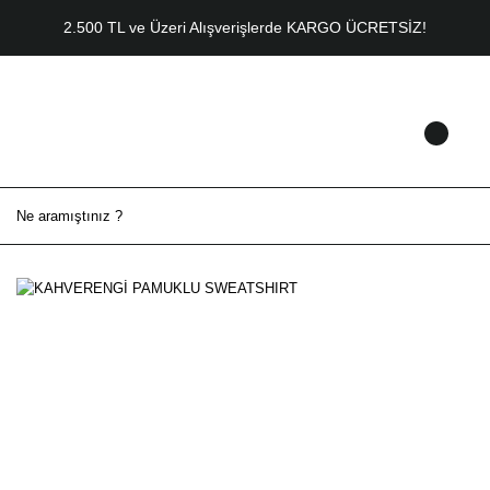
2.500 TL ve Üzeri Alışverişlerde KARGO ÜCRETSİZ!