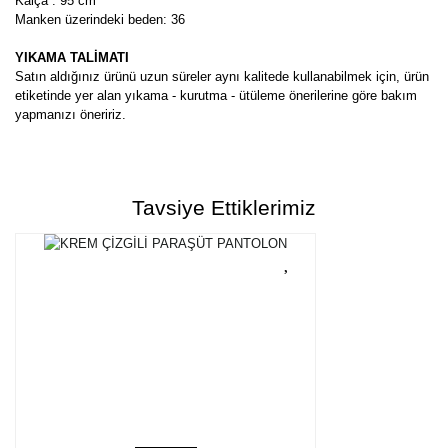
Kalça : 95 cm
Manken üzerindeki beden: 36
YIKAMA TALİMATI
Satın aldığınız ürünü uzun süreler aynı kalitede kullanabilmek için, ürün
etiketinde yer alan yıkama - kurutma - ütüleme önerilerine göre bakım
yapmanızı öneririz.
Bu ürünün fiyat bilgisi, resim, ürün açıklamalarında ve diğer
konularda yetersiz gördüğünüz noktaları öneri formunu kullanarak
Bu ürüne ilk yorumu siz yapın!
tarafımıza iletebilirsiniz.
Tavsiye Ettiklerimiz
Görüş ve önerileriniz için teşekkür ederiz.
Yorum Yaz
Ürün resmi kalitesiz, bozuk veya görüntülenemiyor.
Ürün açıklamasında eksik bilgiler bulunuyor.
Ürün bilgilerinde hatalar bulunuyor.
Ürün fiyatı diğer sitelerden daha pahalı.
Bu ürüne benzer farklı alternatifler olmalı.