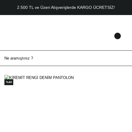
2.500 TL ve Üzeri Alışverişlerde KARGO ÜCRETSİZ!
%40