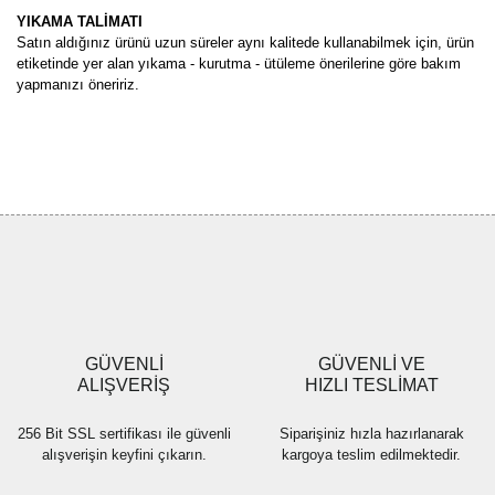
YIKAMA TALİMATI
Satın aldığınız ürünü uzun süreler aynı kalitede kullanabilmek için, ürün
etiketinde yer alan yıkama - kurutma - ütüleme önerilerine göre bakım
yapmanızı öneririz.
Bu ürünün fiyat bilgisi, resim, ürün açıklamalarında ve diğer
konularda yetersiz gördüğünüz noktaları öneri formunu kullanarak
Bu ürüne ilk yorumu siz yapın!
tarafımıza iletebilirsiniz.
Görüş ve önerileriniz için teşekkür ederiz.
Yorum Yaz
Ürün resmi kalitesiz, bozuk veya görüntülenemiyor.
Ürün açıklamasında eksik bilgiler bulunuyor.
Ürün bilgilerinde hatalar bulunuyor.
Ürün fiyatı diğer sitelerden daha pahalı.
GÜVENLİ
GÜVENLİ VE
Bu ürüne benzer farklı alternatifler olmalı.
ALIŞVERİŞ
HIZLI TESLİMAT
256 Bit SSL sertifikası ile güvenli
Siparişiniz hızla hazırlanarak
alışverişin keyfini çıkarın.
kargoya teslim edilmektedir.