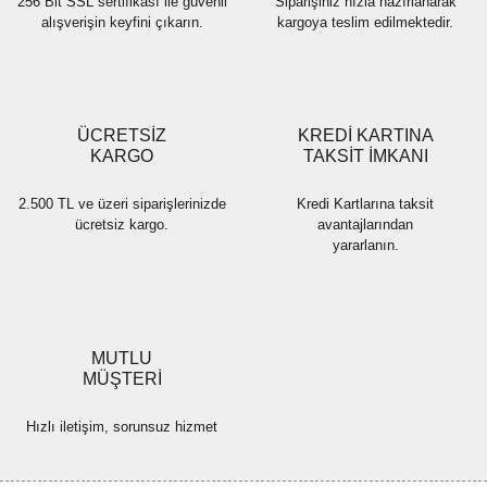
256 Bit SSL sertifikası ile güvenli
Siparişiniz hızla hazırlanarak
alışverişin keyfini çıkarın.
kargoya teslim edilmektedir.
Gönder
ÜCRETSİZ
KREDİ KARTINA
KARGO
TAKSİT İMKANI
2.500 TL ve üzeri siparişlerinizde
Kredi Kartlarına taksit
ücretsiz kargo.
avantajlarından
yararlanın.
MUTLU
MÜŞTERİ
Hızlı iletişim, sorunsuz hizmet