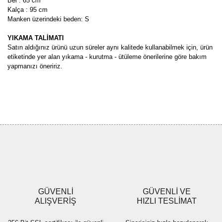
Bel : 65 cm
Kalça : 95 cm
Manken üzerindeki beden: S
YIKAMA TALİMATI
Satın aldığınız ürünü uzun süreler aynı kalitede kullanabilmek için, ürün
etiketinde yer alan yıkama - kurutma - ütüleme önerilerine göre bakım
yapmanızı öneririz.
Bu ürünün fiyat bilgisi, resim, ürün açıklamalarında ve diğer
konularda yetersiz gördüğünüz noktaları öneri formunu kullanarak
Bu ürüne ilk yorumu siz yapın!
tarafımıza iletebilirsiniz.
Görüş ve önerileriniz için teşekkür ederiz.
Yorum Yaz
Ürün resmi kalitesiz, bozuk veya görüntülenemiyor.
Ürün açıklamasında eksik bilgiler bulunuyor.
Ürün bilgilerinde hatalar bulunuyor.
Ürün fiyatı diğer sitelerden daha pahalı.
GÜVENLİ
GÜVENLİ VE
Bu ürüne benzer farklı alternatifler olmalı.
ALIŞVERİŞ
HIZLI TESLİMAT