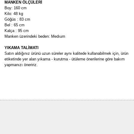
MANKEN ÖLÇÜLERİ
Boy: 160 cm
Kilo: 48 kg
Göğüs : 83 cm
Bel : 65 cm
Kalça : 95 cm
Manken üzerindeki beden: Medıum
YIKAMA TALİMATI
Satın aldığınız ürünü uzun süreler aynı kalitede kullanabilmek için, ürün
etiketinde yer alan yıkama - kurutma - ütüleme önerilerine göre bakım
yapmanızı öneririz.
Bu ürünün fiyat bilgisi, resim, ürün açıklamalarında ve diğer
konularda yetersiz gördüğünüz noktaları öneri formunu kullanarak
Bu ürüne ilk yorumu siz yapın!
tarafımıza iletebilirsiniz.
Görüş ve önerileriniz için teşekkür ederiz.
Yorum Yaz
Ürün resmi kalitesiz, bozuk veya görüntülenemiyor.
Ürün açıklamasında eksik bilgiler bulunuyor.
Ürün bilgilerinde hatalar bulunuyor.