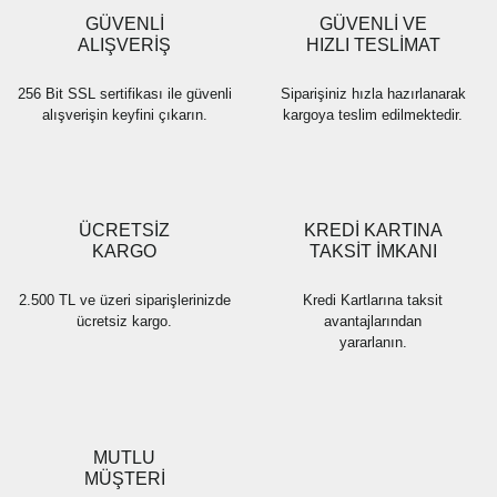
Ürün fiyatı diğer sitelerden daha pahalı.
GÜVENLİ
GÜVENLİ VE
Bu ürüne benzer farklı alternatifler olmalı.
ALIŞVERİŞ
HIZLI TESLİMAT
256 Bit SSL sertifikası ile güvenli
Siparişiniz hızla hazırlanarak
alışverişin keyfini çıkarın.
kargoya teslim edilmektedir.
Gönder
ÜCRETSİZ
KREDİ KARTINA
KARGO
TAKSİT İMKANI
2.500 TL ve üzeri siparişlerinizde
Kredi Kartlarına taksit
ücretsiz kargo.
avantajlarından
yararlanın.
MUTLU
MÜŞTERİ