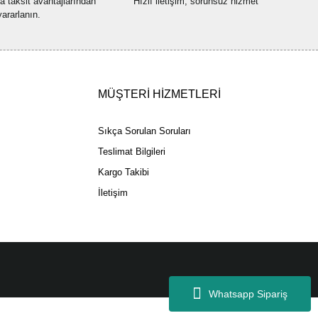
na taksit avantajlarından
Hızlı iletişim, sorunsuz hizmet
yararlanın.
Gönder
MÜŞTERİ HİZMETLERİ
Sıkça Sorulan Soruları
Teslimat Bilgileri
Kargo Takibi
İletişim
Whatsapp Sipariş