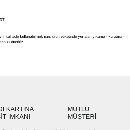
ART
ynı kalitede kullanabilmek için, ürün etiketinde yer alan yıkama - kurutma -
anızı öneririz.
rün açıklamalarında ve diğer konularda yetersiz gördüğünüz noktaları öneri
bilirsiniz.
Bu ürüne ilk yorumu siz yapın!
r ederiz.
ya görüntülenemiyor.
Yorum Yaz
ler bulunuyor.
uyor.
a pahalı.
İ KARTINA
MUTLU
ler olmalı.
İT İMKANI
MÜŞTERİ