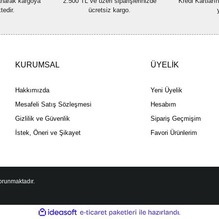
lanarak kargoya
2.500 TL ve üzeri siparişlerinizde
Kredi Kartları
tedir.
ücretsiz kargo.
KURUMSAL
ÜYELİK
Hakkımızda
Yeni Üyelik
Mesafeli Satış Sözleşmesi
Hesabım
Gizlilik ve Güvenlik
Sipariş Geçmişim
İstek, Öneri ve Şikayet
Favori Ürünlerim
korunmaktadır.
ile
ideasoft
e-