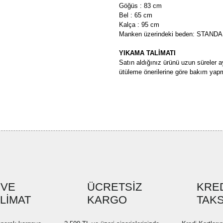
Göğüs : 83 cm
Bel : 65 cm
Kalça : 95 cm
Manken üzerindeki beden: STAND
YIKAMA TALİMATI
Satın aldığınız ürünü uzun süreler a
ütüleme önerilerine göre bakım yapm
Bu ürünün fiyat bilgisi, resim, ü
formunu kullanarak tarafımıza ilete
Görüş ve önerileriniz için teşekkü
Ürün resmi kalitesiz, bozuk ve
Ürün açıklamasında eksik bilgi
Ürün bilgilerinde hatalar bulun
Ürün fiyatı diğer sitelerden dah
 VE
ÜCRETSİZ
KRED
SLİMAT
KARGO
Bu ürüne benzer farklı alternatif
TAKS