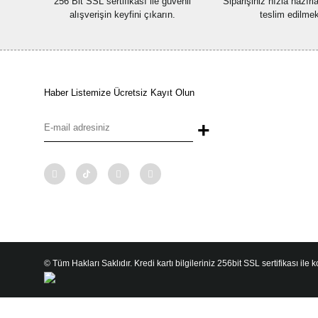
256 Bit SSL sertifikası ile güvenli
Siparişiniz hızla hazır
alışverişin keyfini çıkarın.
teslim edilmek
Haber Listemize Ücretsiz Kayıt Olun
+
© Tüm Hakları Saklıdır. Kredi kartı bilgileriniz 256bit SSL sertifikası ile 