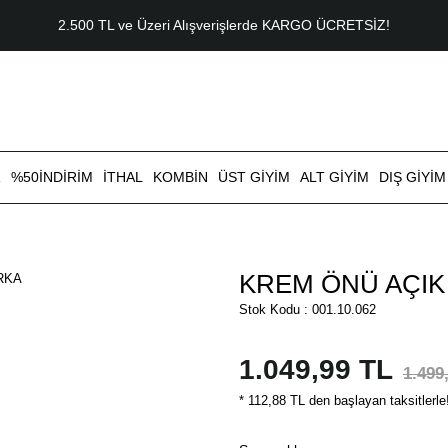
2.500 TL ve Üzeri Alışverişlerde KARGO ÜCRETSİZ!
R
%50İNDİRİM
İTHAL
KOMBİN
ÜST GİYİM
ALT GİYİM
DIŞ GİYİM
KREM ÖNÜ AÇIK 
Stok Kodu : 001.10.062
1.049,99 TL
1.499
* 112,88 TL den başlayan taksitlerle