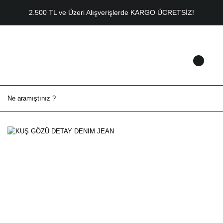
2.500 TL ve Üzeri Alışverişlerde KARGO ÜCRETSİZ!