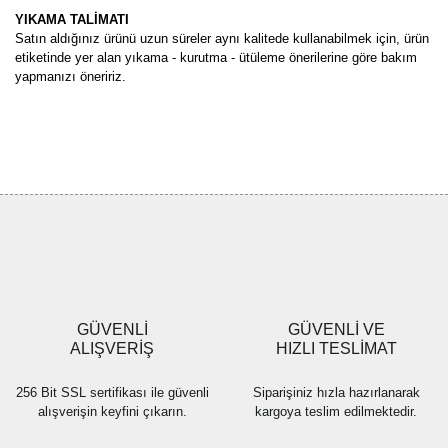
YIKAMA TALİMATI
Satın aldığınız ürünü uzun süreler aynı kalitede kullanabilmek için, ürün
etiketinde yer alan yıkama - kurutma - ütüleme önerilerine göre bakım
yapmanızı öneririz.
Bu ürünün fiyat bilgisi, resim, ürün açıklamalarında ve diğer
konularda yetersiz gördüğünüz noktaları öneri formunu kullanarak
Bu ürüne ilk yorumu siz yapın!
tarafımıza iletebilirsiniz.
Görüş ve önerileriniz için teşekkür ederiz.
Yorum Yaz
Ürün resmi kalitesiz, bozuk veya görüntülenemiyor.
Ürün açıklamasında eksik bilgiler bulunuyor.
Ürün bilgilerinde hatalar bulunuyor.
Ürün fiyatı diğer sitelerden daha pahalı.
GÜVENLİ
GÜVENLİ VE
Bu ürüne benzer farklı alternatifler olmalı.
ALIŞVERİŞ
HIZLI TESLİMAT
256 Bit SSL sertifikası ile güvenli
Siparişiniz hızla hazırlanarak
alışverişin keyfini çıkarın.
kargoya teslim edilmektedir.