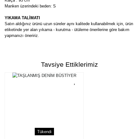
Kalça : 95 cm
Manken üzerindeki beden: S
YIKAMA TALİMATI
Satın aldığınız ürünü uzun süreler aynı kalitede kullanabilmek için, ürün
etiketinde yer alan yıkama - kurutma - ütüleme önerilerine göre bakım
yapmanızı öneririz.
Bu ürünün fiyat bilgisi, resim, ürün açıklamalarında ve diğer
konularda yetersiz gördüğünüz noktaları öneri formunu kullanarak
Bu ürüne ilk yorumu siz yapın!
tarafımıza iletebilirsiniz.
Tavsiye Ettiklerimiz
Görüş ve önerileriniz için teşekkür ederiz.
Yorum Yaz
Ürün resmi kalitesiz, bozuk veya görüntülenemiyor.
Ürün açıklamasında eksik bilgiler bulunuyor.
Ürün bilgilerinde hatalar bulunuyor.
Ürün fiyatı diğer sitelerden daha pahalı.
Bu ürüne benzer farklı alternatifler olmalı.
Tükendi