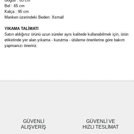
Göğüs : 83 cm
Bel : 65 cm
Kalça : 95 cm
Manken üzerindeki Beden: Xsmall
YIKAMA TALİMATI
Satın aldığınız ürünü uzun süreler aynı kalitede kullanabilmek için, ürün
etiketinde yer alan yıkama - kurutma - ütüleme önerilerine göre bakım
yapmanızı öneririz.
Bu ürünün fiyat bilgisi, resim, ürün açıklamalarında ve diğer
konularda yetersiz gördüğünüz noktaları öneri formunu kullanarak
Bu ürüne ilk yorumu siz yapın!
tarafımıza iletebilirsiniz.
Görüş ve önerileriniz için teşekkür ederiz.
Yorum Yaz
Ürün resmi kalitesiz, bozuk veya görüntülenemiyor.
Ürün açıklamasında eksik bilgiler bulunuyor.
Ürün bilgilerinde hatalar bulunuyor.
Ürün fiyatı diğer sitelerden daha pahalı.
GÜVENLİ
GÜVENLİ VE
Bu ürüne benzer farklı alternatifler olmalı.
ALIŞVERİŞ
HIZLI TESLİMAT