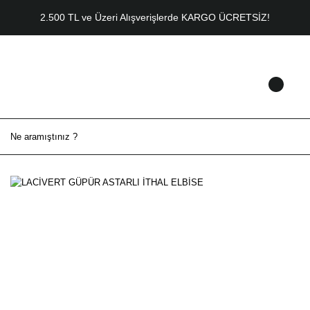
2.500 TL ve Üzeri Alışverişlerde KARGO ÜCRETSİZ!