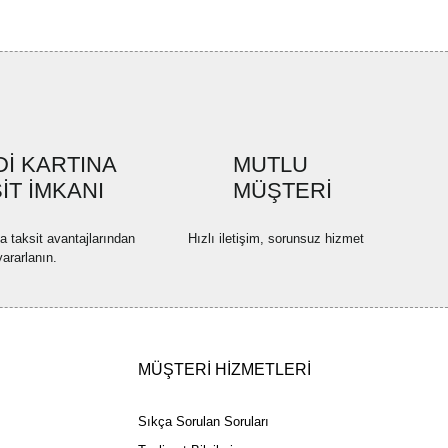
r ederiz.
ya görüntülenemiyor.
Yorum Yaz
ler bulunuyor.
uyor.
a pahalı.
İ KARTINA
MUTLU
ler olmalı.
İT İMKANI
MÜŞTERİ
na taksit avantajlarından
Hızlı iletişim, sorunsuz hizmet
yararlanın.
Gönder
MÜŞTERİ HİZMETLERİ
Sıkça Sorulan Soruları