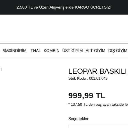
2.500 TL ve Üzeri Alışverişlerde KARGO ÜCRETSİZ!
R
%50İNDİRİM
İTHAL
KOMBİN
ÜST GİYİM
ALT GİYİM
DIŞ GİYİM
LEOPAR BASKIL
Stok Kodu : 001.01.049
999,99 TL
* 107,50 TL den başlayan taksitlerle
Seçenekler