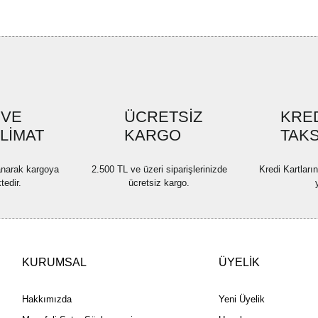
Görüş ve önerileriniz için teşekkü
Ürün resmi kalitesiz, bozuk ve
Ürün açıklamasında eksik bilgi
Ürün bilgilerinde hatalar bulun
Ürün fiyatı diğer sitelerden dah
 VE
ÜCRETSİZ
KRED
Bu ürüne benzer farklı alternatif
SLİMAT
KARGO
TAKS
lanarak kargoya
2.500 TL ve üzeri siparişlerinizde
Kredi Kartları
tedir.
ücretsiz kargo.
KURUMSAL
ÜYELİK
Hakkımızda
Yeni Üyelik