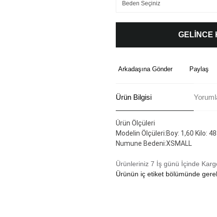
GELİNCE
Arkadaşına Gönder
Paylaş
Ürün Bilgisi
Yoruml
Ürün Ölçüleri
Modelin Ölçüleri:Boy: 1,60 Kilo: 48
Numune Bedeni:XSMALL
Ürünleriniz 7 İş günü İçinde Karg
Ürünün iç etiket bölümünde gerek
Bu ürünün fiyat bilgisi, resim, ü
formunu kullanarak tarafımıza ilete