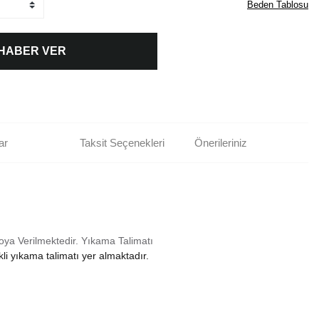
Beden Tablosu
 HABER VER
ar
Taksit Seçenekleri
Önerileriniz
oya Verilmektedir.
Yıkama Talimatı
li yıkama talimatı yer almaktadır.
rün açıklamalarında ve diğer konularda yetersiz gördüğünüz noktaları öneri
bilirsiniz.
Bu ürüne ilk yorumu siz yapın!