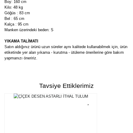
Boy: 160 cm
Kilo: 48 kg
Göğüs : 83 cm
Bel : 65 cm
Kalça : 95 cm
Manken üzerindeki beden: S
YIKAMA TALİMATI
Satın aldığınız ürünü uzun süreler aynı kalitede kullanabilmek için, ürün
etiketinde yer alan yıkama - kurutma - ütüleme önerilerine göre bakım
yapmanızı öneririz.
Bu ürünün fiyat bilgisi, resim, ürün açıklamalarında ve diğer
konularda yetersiz gördüğünüz noktaları öneri formunu kullanarak
Bu ürüne ilk yorumu siz yapın!
tarafımıza iletebilirsiniz.
Tavsiye Ettiklerimiz
Görüş ve önerileriniz için teşekkür ederiz.
Yorum Yaz
Ürün resmi kalitesiz, bozuk veya görüntülenemiyor.
Ürün açıklamasında eksik bilgiler bulunuyor.
Ürün bilgilerinde hatalar bulunuyor.
Ürün fiyatı diğer sitelerden daha pahalı.