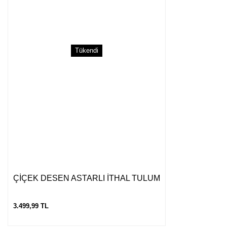
Bu ürüne benzer farklı alternatifler olmalı.
Tükendi
Gönder
ÇİÇEK DESEN ASTARLI İTHAL TULUM
3.499,99 TL