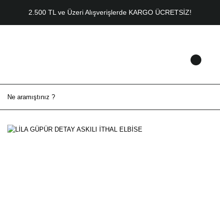
2.500 TL ve Üzeri Alışverişlerde KARGO ÜCRETSİZ!