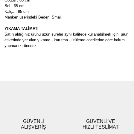
Göğüs : 83 cm
Bel : 65 cm
Kalça : 95 cm
Manken üzerindeki Beden: Small
YIKAMA TALİMATI
Satın aldığınız ürünü uzun süreler aynı kalitede kullanabilmek için, ürün
etiketinde yer alan yıkama - kurutma - ütüleme önerilerine göre bakım
yapmanızı öneririz.
Bu ürünün fiyat bilgisi, resim, ürün açıklamalarında ve diğer
konularda yetersiz gördüğünüz noktaları öneri formunu kullanarak
Bu ürüne ilk yorumu siz yapın!
tarafımıza iletebilirsiniz.
Görüş ve önerileriniz için teşekkür ederiz.
Yorum Yaz
Ürün resmi kalitesiz, bozuk veya görüntülenemiyor.
Ürün açıklamasında eksik bilgiler bulunuyor.
Ürün bilgilerinde hatalar bulunuyor.
Ürün fiyatı diğer sitelerden daha pahalı.
GÜVENLİ
GÜVENLİ VE
Bu ürüne benzer farklı alternatifler olmalı.
ALIŞVERİŞ
HIZLI TESLİMAT