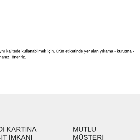
ynı kalitede kullanabilmek için, ürün etiketinde yer alan yıkama - kurutma -
anızı öneririz.
rün açıklamalarında ve diğer konularda yetersiz gördüğünüz noktaları öneri
bilirsiniz.
Bu ürüne ilk yorumu siz yapın!
r ederiz.
ya görüntülenemiyor.
Yorum Yaz
ler bulunuyor.
uyor.
a pahalı.
İ KARTINA
MUTLU
ler olmalı.
İT İMKANI
MÜŞTERİ