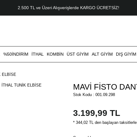
2.500 TL ve Üzeri Alışverişlerde KARGO ÜCRETSİZ!
R
%50İNDİRİM
İTHAL
KOMBİN
ÜST GİYİM
ALT GİYİM
DIŞ GİYİM
K ELBİSE
MAVİ FİSTO DAN
Stok Kodu : 001.09.298
3.199,99 TL
* 344,02 TL den başlayan taksitlerle