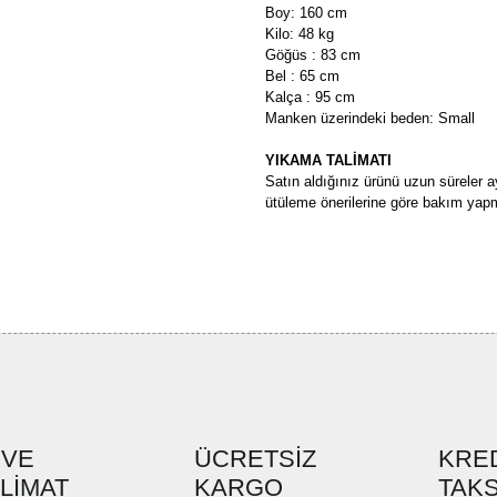
Boy: 160 cm
Kilo: 48 kg
Göğüs : 83 cm
Bel : 65 cm
Kalça : 95 cm
Manken üzerindeki beden: Small
YIKAMA TALİMATI
Satın aldığınız ürünü uzun süreler a
ütüleme önerilerine göre bakım yapm
Bu ürünün fiyat bilgisi, resim, ü
formunu kullanarak tarafımıza ilete
Görüş ve önerileriniz için teşekkü
Ürün resmi kalitesiz, bozuk ve
Ürün açıklamasında eksik bilgi
Ürün bilgilerinde hatalar bulun
Ürün fiyatı diğer sitelerden dah
 VE
ÜCRETSİZ
KRED
SLİMAT
KARGO
Bu ürüne benzer farklı alternatif
TAKS