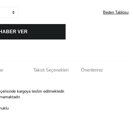
Beden Tablosu
 HABER VER
ar
Taksit Seçenekleri
Önerileriniz
içerisinde kargoya teslim edilmektedir.
nmamaktadır.
muklu