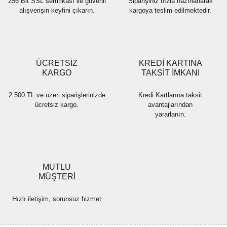
256 Bit SSL sertifikası ile güvenli
Siparişiniz hızla hazırlanarak
alışverişin keyfini çıkarın.
kargoya teslim edilmektedir.
Gönder
ÜCRETSİZ
KREDİ KARTINA
KARGO
TAKSİT İMKANI
2.500 TL ve üzeri siparişlerinizde
Kredi Kartlarına taksit
ücretsiz kargo.
avantajlarından
yararlanın.
MUTLU
MÜŞTERİ
Hızlı iletişim, sorunsuz hizmet