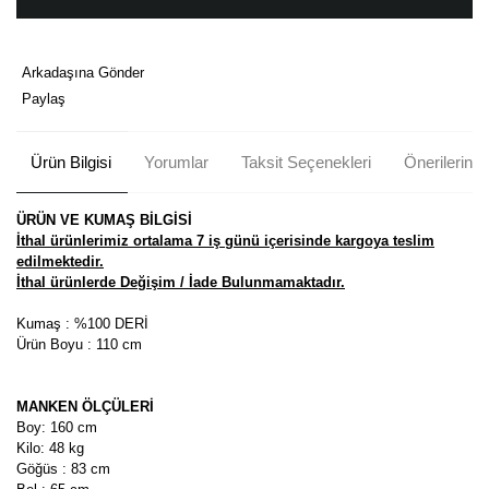
Arkadaşına Gönder
Paylaş
Ürün Bilgisi
Yorumlar
Taksit Seçenekleri
Önerileriniz
ÜRÜN VE KUMAŞ BİLGİSİ
İthal ürünlerimiz ortalama 7 iş günü içerisinde kargoya teslim
edilmektedir.
İthal ürünlerde Değişim / İade Bulunmamaktadır.
Kumaş : %100 DERİ
Ürün Boyu : 110 cm
MANKEN ÖLÇÜLERİ
Boy: 160 cm
Kilo: 48 kg
Göğüs : 83 cm