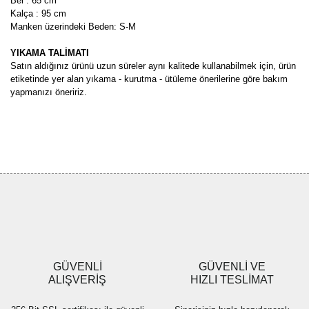
Bel : 65 cm
Kalça : 95 cm
Manken üzerindeki Beden: S-M
YIKAMA TALİMATI
Satın aldığınız ürünü uzun süreler aynı kalitede kullanabilmek için, ürün
etiketinde yer alan yıkama - kurutma - ütüleme önerilerine göre bakım
yapmanızı öneririz.
Bu ürünün fiyat bilgisi, resim, ürün açıklamalarında ve diğer
konularda yetersiz gördüğünüz noktaları öneri formunu kullanarak
Bu ürüne ilk yorumu siz yapın!
tarafımıza iletebilirsiniz.
Görüş ve önerileriniz için teşekkür ederiz.
Yorum Yaz
Ürün resmi kalitesiz, bozuk veya görüntülenemiyor.
Ürün açıklamasında eksik bilgiler bulunuyor.
Ürün bilgilerinde hatalar bulunuyor.
Ürün fiyatı diğer sitelerden daha pahalı.
GÜVENLİ
GÜVENLİ VE
Bu ürüne benzer farklı alternatifler olmalı.
ALIŞVERİŞ
HIZLI TESLİMAT