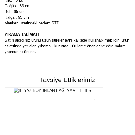
Kilo: 48 kg
Göğüs : 83 cm
Bel : 65 cm
Kalça : 95 cm
Manken üzerindeki beden: STD
YIKAMA TALİMATI
Satın aldığınız ürünü uzun süreler aynı kalitede kullanabilmek için, ürün
etiketinde yer alan yıkama - kurutma - ütüleme önerilerine göre bakım
yapmanızı öneririz.
Bu ürünün fiyat bilgisi, resim, ürün açıklamalarında ve diğer
konularda yetersiz gördüğünüz noktaları öneri formunu kullanarak
Bu ürüne ilk yorumu siz yapın!
tarafımıza iletebilirsiniz.
Tavsiye Ettiklerimiz
Görüş ve önerileriniz için teşekkür ederiz.
Yorum Yaz
Ürün resmi kalitesiz, bozuk veya görüntülenemiyor.
Ürün açıklamasında eksik bilgiler bulunuyor.
Ürün bilgilerinde hatalar bulunuyor.
Ürün fiyatı diğer sitelerden daha pahalı.
Bu ürüne benzer farklı alternatifler olmalı.