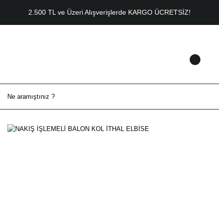
2.500 TL ve Üzeri Alışverişlerde KARGO ÜCRETSİZ!