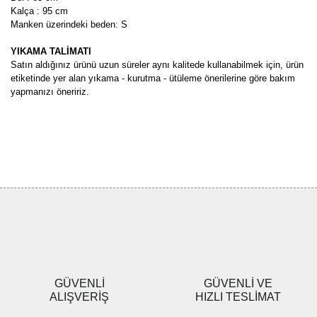
Kalça : 95 cm
Manken üzerindeki beden: S
YIKAMA TALİMATI
Satın aldığınız ürünü uzun süreler aynı kalitede kullanabilmek için, ürün
etiketinde yer alan yıkama - kurutma - ütüleme önerilerine göre bakım
yapmanızı öneririz.
Bu ürünün fiyat bilgis
Bu ürünün fiyat bilgisi, resim, ürün açıklamalarında ve diğer
Bu ürüne ilk yorumu siz yapın!
konularda yetersiz gördüğünüz noktaları öneri formunu kullanarak
Bu ürüne ilk yorumu siz yapın!
tarafımıza iletebilirsiniz.
Görüş ve önerileriniz için teşekkür ederiz.
Yorum Yaz
Ürün resmi kalitesiz, bozuk veya görüntülenemiyor.
Ürün açıklamasında eksik bilgiler bulunuyor.
Ürün bilgilerinde hatalar bulunuyor.
Ürün fiyatı diğer sitelerden daha pahalı.
GÜVENLİ
GÜVENLİ VE
Bu ürüne benzer farklı alternatifler olmalı.
ALIŞVERİŞ
HIZLI TESLİMAT