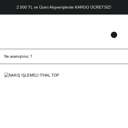
2.500 TL ve Üzeri Alışverişlerde KARGO ÜCRETSİZ!