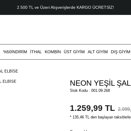
2.500 TL ve Üzeri Alışverişlerde KARGO ÜCRETSİZ!
R
%50İNDİRİM
İTHAL
KOMBİN
ÜST GİYİM
ALT GİYİM
DIŞ GİYİM
AL ELBİSE
NEON YEŞİL ŞAL
Stok Kodu : 001.09.268
1.259,99 TL
2.099
* 135,46 TL den başlayan taksitlerle