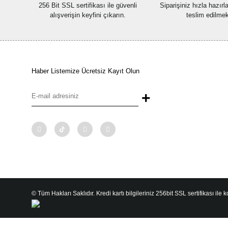
256 Bit SSL sertifikası ile güvenli
Siparişiniz hızla hazır
alışverişin keyfini çıkarın.
teslim edilmek
Haber Listemize Ücretsiz Kayıt Olun
+
© Tüm Hakları Saklıdır. Kredi kartı bilgileriniz 256bit SSL sertifikası ile 