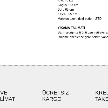
Kilo: 48 kg
Göğüs : 83 cm
Bel : 65 cm
Kalça : 95 cm
Manken üzerindeki beden: STD
YIKAMA TALİMATI
Satın aldığınız ürünü uzun süreler a
ütüleme önerilerine göre bakım yapm
Bu ürünün fiyat bilgisi, resim, ü
formunu kullanarak tarafımıza ilete
Görüş ve önerileriniz için teşekkü
Ürün resmi kalitesiz, bozuk ve
Ürün açıklamasında eksik bilgi
Ürün bilgilerinde hatalar bulun
Ürün fiyatı diğer sitelerden dah
 VE
ÜCRETSİZ
KRED
SLİMAT
KARGO
Bu ürüne benzer farklı alternatif
TAKS