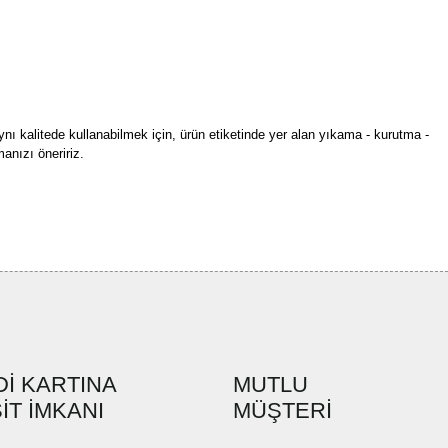
ynı kalitede kullanabilmek için, ürün etiketinde yer alan yıkama - kurutma -
anızı öneririz.
rün açıklamalarında ve diğer konularda yetersiz gördüğünüz noktaları öneri
bilirsiniz.
Bu ürüne ilk yorumu siz yapın!
r ederiz.
ya görüntülenemiyor.
Yorum Yaz
ler bulunuyor.
uyor.
a pahalı.
İ KARTINA
MUTLU
ler olmalı.
İT İMKANI
MÜŞTERİ