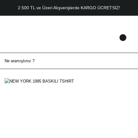
2.500 TL ve Üzeri Alışverişlerde KARGO ÜCRETSİZ!