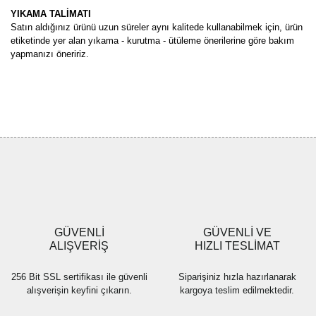
YIKAMA TALİMATI
Satın aldığınız ürünü uzun süreler aynı kalitede kullanabilmek için, ürün
etiketinde yer alan yıkama - kurutma - ütüleme önerilerine göre bakım
yapmanızı öneririz.
Bu ürünün fiyat bilgisi, resim, ürün açıklamalarında ve diğer
konularda yetersiz gördüğünüz noktaları öneri formunu kullanarak
Bu ürüne ilk yorumu siz yapın!
tarafımıza iletebilirsiniz.
Görüş ve önerileriniz için teşekkür ederiz.
Yorum Yaz
Ürün resmi kalitesiz, bozuk veya görüntülenemiyor.
Ürün açıklamasında eksik bilgiler bulunuyor.
Ürün bilgilerinde hatalar bulunuyor.
Ürün fiyatı diğer sitelerden daha pahalı.
GÜVENLİ
GÜVENLİ VE
Bu ürüne benzer farklı alternatifler olmalı.
ALIŞVERİŞ
HIZLI TESLİMAT
256 Bit SSL sertifikası ile güvenli
Siparişiniz hızla hazırlanarak
alışverişin keyfini çıkarın.
kargoya teslim edilmektedir.