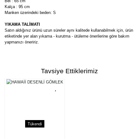
Bel : 65 cm
Kalça : 95 cm
Manken üzerindeki beden: S
YIKAMA TALİMATI
Satın aldığınız ürünü uzun süreler aynı kalitede kullanabilmek için, ürün
etiketinde yer alan yıkama - kurutma - ütüleme önerilerine göre bakım
yapmanızı öneririz.
Bu ürünün fiyat bilgisi, resim, ürün açıklamalarında ve diğer
konularda yetersiz gördüğünüz noktaları öneri formunu kullanarak
Bu ürüne ilk yorumu siz yapın!
tarafımıza iletebilirsiniz.
Tavsiye Ettiklerimiz
Görüş ve önerileriniz için teşekkür ederiz.
Yorum Yaz
Ürün resmi kalitesiz, bozuk veya görüntülenemiyor.
Ürün açıklamasında eksik bilgiler bulunuyor.
Ürün bilgilerinde hatalar bulunuyor.
Ürün fiyatı diğer sitelerden daha pahalı.
Tükendi
Bu ürüne benzer farklı alternatifler olmalı.