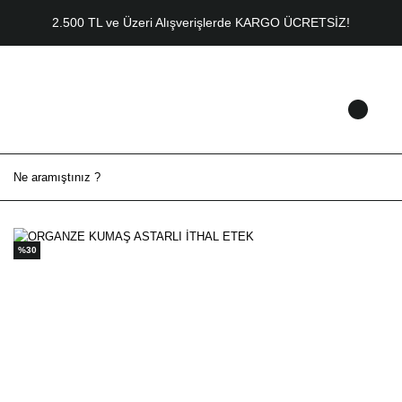
2.500 TL ve Üzeri Alışverişlerde KARGO ÜCRETSİZ!
%30