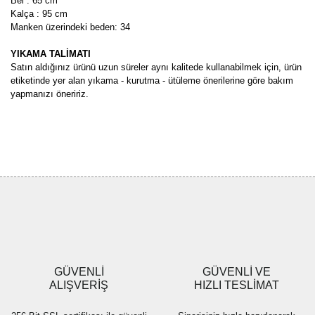
Bel : 65 cm
Kalça : 95 cm
Manken üzerindeki beden: 34
YIKAMA TALİMATI
Satın aldığınız ürünü uzun süreler aynı kalitede kullanabilmek için, ürün
etiketinde yer alan yıkama - kurutma - ütüleme önerilerine göre bakım
yapmanızı öneririz.
Bu ürünün fiyat bilgisi, resim, ürün açıklamalarında ve diğer
konularda yetersiz gördüğünüz noktaları öneri formunu kullanarak
Bu ürüne ilk yorumu siz yapın!
tarafımıza iletebilirsiniz.
Görüş ve önerileriniz için teşekkür ederiz.
Yorum Yaz
Ürün resmi kalitesiz, bozuk veya görüntülenemiyor.
Ürün açıklamasında eksik bilgiler bulunuyor.
Ürün bilgilerinde hatalar bulunuyor.
Ürün fiyatı diğer sitelerden daha pahalı.
GÜVENLİ
GÜVENLİ VE
Bu ürüne benzer farklı alternatifler olmalı.
ALIŞVERİŞ
HIZLI TESLİMAT