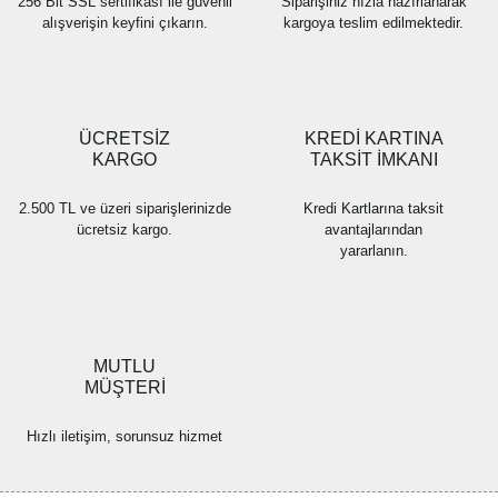
256 Bit SSL sertifikası ile güvenli
Siparişiniz hızla hazırlanarak
alışverişin keyfini çıkarın.
kargoya teslim edilmektedir.
Gönder
ÜCRETSİZ
KREDİ KARTINA
KARGO
TAKSİT İMKANI
2.500 TL ve üzeri siparişlerinizde
Kredi Kartlarına taksit
ücretsiz kargo.
avantajlarından
yararlanın.
MUTLU
MÜŞTERİ
Hızlı iletişim, sorunsuz hizmet