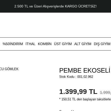
2.500 TL ve Üzeri Alışverişlerde KARGO ÜCRETSİZ!
R
%50İNDİRİM
İTHAL
KOMBİN
ÜST GİYİM
ALT GİYİM
DIŞ GİYİM
PEMBE EKOSELİ
Stok Kodu : 001.02.962
1.399,99 TL
1.999
* 150,51 TL den başlayan taksitlerle