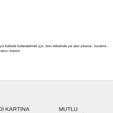
ynı kalitede kullanabilmek için, ürün etiketinde yer alan yıkama - kurutma -
anızı öneririz.
rün açıklamalarında ve diğer konularda yetersiz gördüğünüz noktaları öneri
bilirsiniz.
Bu ürüne ilk yorumu siz yapın!
r ederiz.
ya görüntülenemiyor.
Yorum Yaz
ler bulunuyor.
uyor.
a pahalı.
İ KARTINA
MUTLU