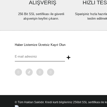
ALIŞVERİŞ
HIZLI TE
256 Bit SSL sertifikası ile güvenli
Siparişiniz hızla hazır
alışverişin keyfini çıkarın.
teslim edilmek
Haber Listemize Ücretsiz Kayıt Olun
+
© Tüm Hakları Saklıdır. Kredi kartı bilgileriniz 256bit SSL sertifikası ile 