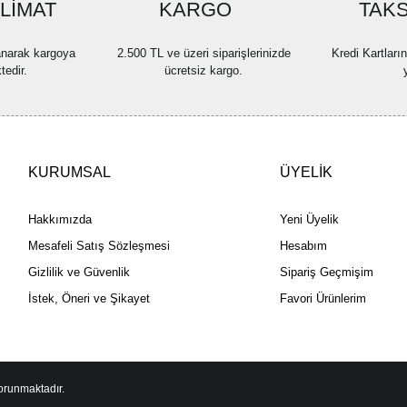
SLİMAT
KARGO
Bu ürüne benzer farklı alternatif
TAKS
lanarak kargoya
2.500 TL ve üzeri siparişlerinizde
Kredi Kartları
tedir.
ücretsiz kargo.
KURUMSAL
ÜYELİK
Hakkımızda
Yeni Üyelik
Mesafeli Satış Sözleşmesi
Hesabım
Gizlilik ve Güvenlik
Sipariş Geçmişim
İstek, Öneri ve Şikayet
Favori Ürünlerim
korunmaktadır.