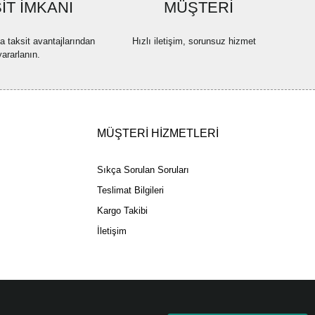
ler olmalı.
İT İMKANI
MÜŞTERİ
na taksit avantajlarından
Hızlı iletişim, sorunsuz hizmet
yararlanın.
Gönder
MÜŞTERİ HİZMETLERİ
Sıkça Sorulan Soruları
Teslimat Bilgileri
Kargo Takibi
İletişim