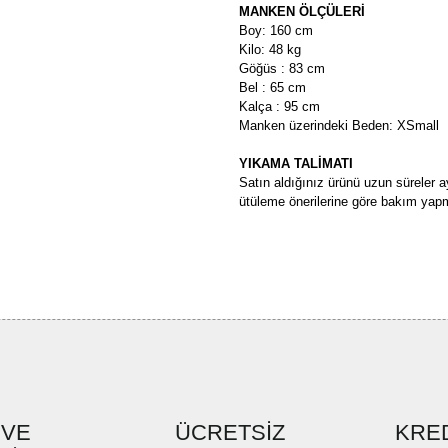
MANKEN ÖLÇÜLERİ
Boy: 160 cm
Kilo: 48 kg
Göğüs : 83 cm
Bel : 65 cm
Kalça : 95 cm
Manken üzerindeki Beden: XSmall
YIKAMA TALİMATI
Satın aldığınız ürünü uzun süreler a
ütüleme önerilerine göre bakım yapm
Bu ürünün fiyat bilgisi, resim, ü
formunu kullanarak tarafımıza ilete
Görüş ve önerileriniz için teşekkü
Ürün resmi kalitesiz, bozuk ve
Ürün açıklamasında eksik bilgi
Ürün bilgilerinde hatalar bulun
Ürün fiyatı diğer sitelerden dah
 VE
ÜCRETSİZ
KRED