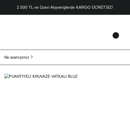
2.500 TL ve Üzeri Alışverişlerde KARGO ÜCRETSİZ!