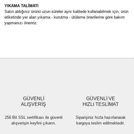
YIKAMA TALİMATI
Satın aldığınız ürünü uzun süreler aynı kalitede kullanabilmek için, ürün
etiketinde yer alan yıkama - kurutma - ütüleme önerilerine göre bakım
yapmanızı öneririz.
Bu ürünün fiyat bilgisi, resim, ürün açıklamalarında ve diğer
konularda yetersiz gördüğünüz noktaları öneri formunu kullanarak
Bu ürüne ilk yorumu siz yapın!
tarafımıza iletebilirsiniz.
Görüş ve önerileriniz için teşekkür ederiz.
Yorum Yaz
Ürün resmi kalitesiz, bozuk veya görüntülenemiyor.
Ürün açıklamasında eksik bilgiler bulunuyor.
Ürün bilgilerinde hatalar bulunuyor.
Ürün fiyatı diğer sitelerden daha pahalı.
GÜVENLİ
GÜVENLİ VE
Bu ürüne benzer farklı alternatifler olmalı.
ALIŞVERİŞ
HIZLI TESLİMAT
256 Bit SSL sertifikası ile güvenli
Siparişiniz hızla hazırlanarak
alışverişin keyfini çıkarın.
kargoya teslim edilmektedir.