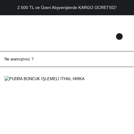
2.500 TL ve Üzeri Alışverişlerde KARGO ÜCRETSİZ!