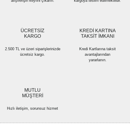
alışverişin keyfini çıkarın.
kargoya teslim edilmektedir.
Gönder
ÜCRETSİZ
KREDİ KARTINA
KARGO
TAKSİT İMKANI
2.500 TL ve üzeri siparişlerinizde
Kredi Kartlarına taksit
ücretsiz kargo.
avantajlarından
yararlanın.
MUTLU
MÜŞTERİ
Hızlı iletişim, sorunsuz hizmet