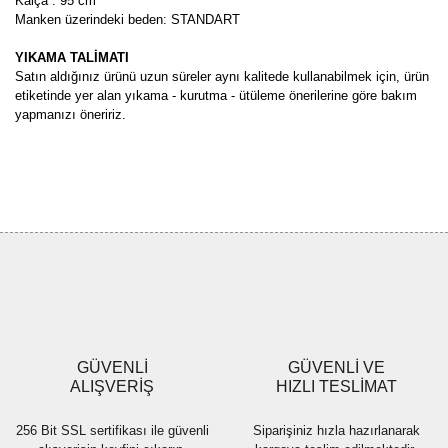
Kalça : 95 cm
Manken üzerindeki beden: STANDART
YIKAMA TALİMATI
Satın aldığınız ürünü uzun süreler aynı kalitede kullanabilmek için, ürün
etiketinde yer alan yıkama - kurutma - ütüleme önerilerine göre bakım
yapmanızı öneririz.
Bu ürünün fiyat bilgisi, resim, ürün açıklamalarında ve diğer
konularda yetersiz gördüğünüz noktaları öneri formunu kullanarak
Bu ürüne ilk yorumu siz yapın!
tarafımıza iletebilirsiniz.
Görüş ve önerileriniz için teşekkür ederiz.
Yorum Yaz
Ürün resmi kalitesiz, bozuk veya görüntülenemiyor.
Ürün açıklamasında eksik bilgiler bulunuyor.
Ürün bilgilerinde hatalar bulunuyor.
Ürün fiyatı diğer sitelerden daha pahalı.
GÜVENLİ
GÜVENLİ VE
Bu ürüne benzer farklı alternatifler olmalı.
ALIŞVERİŞ
HIZLI TESLİMAT
256 Bit SSL sertifikası ile güvenli
Siparişiniz hızla hazırlanarak