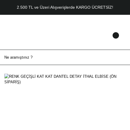
2.500 TL ve Üzeri Alışverişlerde KARGO ÜCRETSİZ!