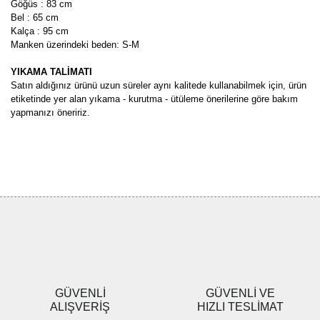
Göğüs : 83 cm
Bel : 65 cm
Kalça : 95 cm
Manken üzerindeki beden: S-M
YIKAMA TALİMATI
Satın aldığınız ürünü uzun süreler aynı kalitede kullanabilmek için, ürün
etiketinde yer alan yıkama - kurutma - ütüleme önerilerine göre bakım
yapmanızı öneririz.
Bu ürünün fiyat bilgisi, resim, ürün açıklamalarında ve diğer
konularda yetersiz gördüğünüz noktaları öneri formunu kullanarak
Bu ürüne ilk yorumu siz yapın!
tarafımıza iletebilirsiniz.
Görüş ve önerileriniz için teşekkür ederiz.
Yorum Yaz
Ürün resmi kalitesiz, bozuk veya görüntülenemiyor.
Ürün açıklamasında eksik bilgiler bulunuyor.
Ürün bilgilerinde hatalar bulunuyor.
Ürün fiyatı diğer sitelerden daha pahalı.
GÜVENLİ
GÜVENLİ VE
Bu ürüne benzer farklı alternatifler olmalı.
ALIŞVERİŞ
HIZLI TESLİMAT