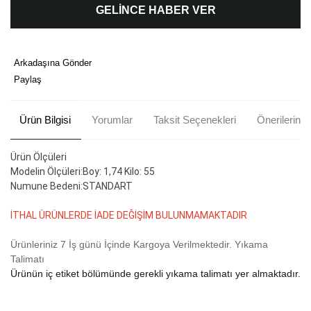
GELİNCE HABER VER
Arkadaşına Gönder
Paylaş
Ürün Bilgisi
Yorumlar
Taksit Seçenekleri
Önerileriniz
Ürün Ölçüleri
Modelin Ölçüleri:Boy: 1,74 Kilo: 55
Numune Bedeni:STANDART
İTHAL ÜRÜNLERDE İADE DEĞİŞİM BULUNMAMAKTADIR
Ürünleriniz 7 İş günü İçinde Kargoya Verilmektedir.
Yıkama
Talimatı
Ürünün iç etiket bölümünde gerekli yıkama talimatı yer almaktadır.
Bu ürünün fiyat bilgisi, resim, ürün açıklamalarında ve diğer