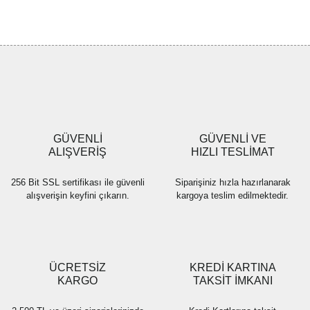
konularda yetersiz gördüğünüz noktaları öneri formunu kullanarak
Bu ürüne ilk yorumu siz yapın!
tarafımıza iletebilirsiniz.
Görüş ve önerileriniz için teşekkür ederiz.
Yorum Yaz
Ürün resmi kalitesiz, bozuk veya görüntülenemiyor.
Ürün açıklamasında eksik bilgiler bulunuyor.
Ürün bilgilerinde hatalar bulunuyor.
Ürün fiyatı diğer sitelerden daha pahalı.
GÜVENLİ
GÜVENLİ VE
Bu ürüne benzer farklı alternatifler olmalı.
ALIŞVERİŞ
HIZLI TESLİMAT
256 Bit SSL sertifikası ile güvenli
Siparişiniz hızla hazırlanarak
alışverişin keyfini çıkarın.
kargoya teslim edilmektedir.
Gönder
ÜCRETSİZ
KREDİ KARTINA
KARGO
TAKSİT İMKANI