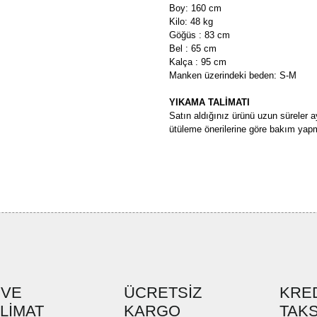
Boy: 160 cm
Kilo: 48 kg
Göğüs : 83 cm
Bel : 65 cm
Kalça : 95 cm
Manken üzerindeki beden: S-M
YIKAMA TALİMATI
Satın aldığınız ürünü uzun süreler a
ütüleme önerilerine göre bakım yapm
Bu ürünün fiyat bilgisi, resim, ü
formunu kullanarak tarafımıza ilete
Görüş ve önerileriniz için teşekkü
Ürün resmi kalitesiz, bozuk ve
Ürün açıklamasında eksik bilgi
Ürün bilgilerinde hatalar bulun
Ürün fiyatı diğer sitelerden dah
 VE
ÜCRETSİZ
KRED
SLİMAT
KARGO
Bu ürüne benzer farklı alternatif
TAKS