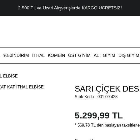
2.500 TL ve Üzeri Alışverişlerde KARGO ÜCRETSİZ!
R
%50İNDİRİM
İTHAL
KOMBİN
ÜST GİYİM
ALT GİYİM
DIŞ GİYİM
L ELBİSE
SARI ÇİÇEK DES
Stok Kodu : 001.09.428
5.299,99 TL
* 569,78 TL den başlayan taksitlerle