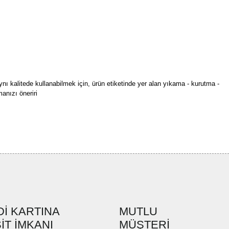
ynı kalitede kullanabilmek için, ürün etiketinde yer alan yıkama - kurutma -
anızı öneriri
rün açıklamalarında ve diğer konularda yetersiz gördüğünüz noktaları öneri
bilirsiniz.
Bu ürüne ilk yorumu siz yapın!
r ederiz.
ya görüntülenemiyor.
Yorum Yaz
ler bulunuyor.
uyor.
a pahalı.
İ KARTINA
MUTLU
ler olmalı.
İT İMKANI
MÜŞTERİ