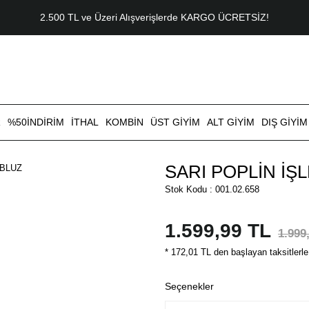
2.500 TL ve Üzeri Alışverişlerde KARGO ÜCRETSİZ!
R
%50İNDİRİM
İTHAL
KOMBİN
ÜST GİYİM
ALT GİYİM
DIŞ GİYİM
SARI POPLİN İŞ
Stok Kodu : 001.02.658
1.599,99 TL
1.999
* 172,01 TL den başlayan taksitlerle
Seçenekler