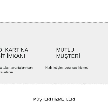
rün açıklamalarında ve diğer konularda yetersiz gördüğünüz noktaları öneri
bilirsiniz.
Bu ürüne ilk yorumu siz yapın!
r ederiz.
ya görüntülenemiyor.
Yorum Yaz
ler bulunuyor.
uyor.
a pahalı.
İ KARTINA
MUTLU
ler olmalı.
İT İMKANI
MÜŞTERİ
na taksit avantajlarından
Hızlı iletişim, sorunsuz hizmet
yararlanın.
Gönder
MÜŞTERİ HİZMETLERİ