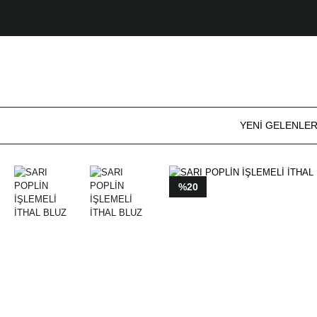
YENİ GELENLE
%20