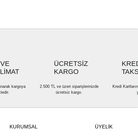
Bu ürünün fiyat bilgisi, resim, ü
formunu kullanarak tarafımıza ilete
Görüş ve önerileriniz için teşekkü
Ürün resmi kalitesiz, bozuk ve
Ürün açıklamasında eksik bilgi
Ürün bilgilerinde hatalar bulun
Ürün fiyatı diğer sitelerden dah
 VE
ÜCRETSİZ
KRED
SLİMAT
KARGO
Bu ürüne benzer farklı alternatif
TAKS
lanarak kargoya
2.500 TL ve üzeri siparişlerinizde
Kredi Kartları
tedir.
ücretsiz kargo.
KURUMSAL
ÜYELİK