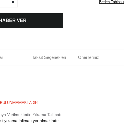
Beden Tablosu
 HABER VER
ar
Taksit Seçenekleri
Önerileriniz
İM BULUNMAMAKTADIR
oya Verilmektedir.
Yıkama Talimatı
i yıkama talimatı yer almaktadır.