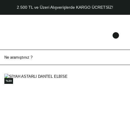
2.500 TL ve Üzeri Alışverişlerde KARGO ÜCRETSİZ!
%30