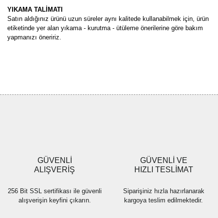
YIKAMA TALİMATI
Satın aldığınız ürünü uzun süreler aynı kalitede kullanabilmek için, ürün
etiketinde yer alan yıkama - kurutma - ütüleme önerilerine göre bakım
yapmanızı öneririz.
Bu ürünün fiyat bilgisi, resim, ürün açıklamalarında ve diğer
konularda yetersiz gördüğünüz noktaları öneri formunu kullanarak
Bu ürüne ilk yorumu siz yapın!
tarafımıza iletebilirsiniz.
Görüş ve önerileriniz için teşekkür ederiz.
Yorum Yaz
Ürün resmi kalitesiz, bozuk veya görüntülenemiyor.
Ürün açıklamasında eksik bilgiler bulunuyor.
Ürün bilgilerinde hatalar bulunuyor.
Ürün fiyatı diğer sitelerden daha pahalı.
GÜVENLİ
GÜVENLİ VE
Bu ürüne benzer farklı alternatifler olmalı.
ALIŞVERİŞ
HIZLI TESLİMAT
256 Bit SSL sertifikası ile güvenli
Siparişiniz hızla hazırlanarak
alışverişin keyfini çıkarın.
kargoya teslim edilmektedir.