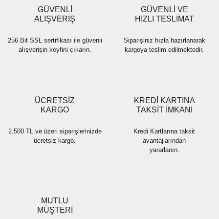
Ürün fiyatı diğer sitelerden daha pahalı.
GÜVENLİ
GÜVENLİ VE
Bu ürüne benzer farklı alternatifler olmalı.
ALIŞVERİŞ
HIZLI TESLİMAT
256 Bit SSL sertifikası ile güvenli
Siparişiniz hızla hazırlanarak
alışverişin keyfini çıkarın.
kargoya teslim edilmektedir.
Gönder
ÜCRETSİZ
KREDİ KARTINA
KARGO
TAKSİT İMKANI
2.500 TL ve üzeri siparişlerinizde
Kredi Kartlarına taksit
ücretsiz kargo.
avantajlarından
yararlanın.
MUTLU
MÜŞTERİ