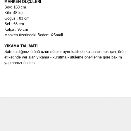
MANKEN ÖLÇÜLERİ
Boy: 160 cm
Kilo: 48 kg
Göğüs : 83 cm
Bel : 65 cm
Kalça : 95 cm
Manken üzerindeki Beden: XSmall
YIKAMA TALİMATI
Satın aldığınız ürünü uzun süreler aynı kalitede kullanabilmek için, ürün
etiketinde yer alan yıkama - kurutma - ütüleme önerilerine göre bakım
yapmanızı öneririz.
Bu ürünün fiyat bilgisi, resim, ürün açıklamalarında ve diğer
konularda yetersiz gördüğünüz noktaları öneri formunu kullanarak
Bu ürüne ilk yorumu siz yapın!
tarafımıza iletebilirsiniz.
Görüş ve önerileriniz için teşekkür ederiz.
Yorum Yaz
Ürün resmi kalitesiz, bozuk veya görüntülenemiyor.
Ürün açıklamasında eksik bilgiler bulunuyor.
Ürün bilgilerinde hatalar bulunuyor.