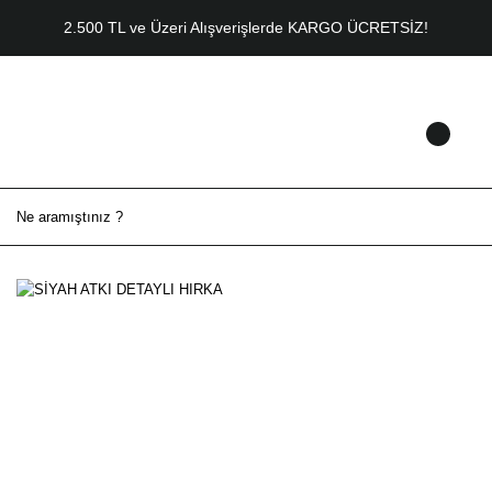
2.500 TL ve Üzeri Alışverişlerde KARGO ÜCRETSİZ!