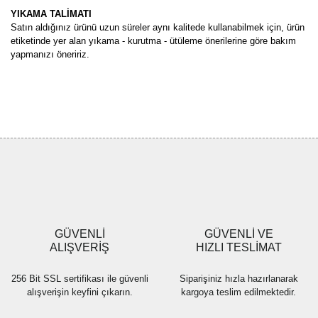
YIKAMA TALİMATI
Satın aldığınız ürünü uzun süreler aynı kalitede kullanabilmek için, ürün
etiketinde yer alan yıkama - kurutma - ütüleme önerilerine göre bakım
yapmanızı öneririz.
Bu ürünün fiyat bilgisi, resim, ürün açıklamalarında ve diğer
konularda yetersiz gördüğünüz noktaları öneri formunu kullanarak
Bu ürüne ilk yorumu siz yapın!
tarafımıza iletebilirsiniz.
Görüş ve önerileriniz için teşekkür ederiz.
Yorum Yaz
Ürün resmi kalitesiz, bozuk veya görüntülenemiyor.
Ürün açıklamasında eksik bilgiler bulunuyor.
Ürün bilgilerinde hatalar bulunuyor.
Ürün fiyatı diğer sitelerden daha pahalı.
GÜVENLİ
GÜVENLİ VE
Bu ürüne benzer farklı alternatifler olmalı.
ALIŞVERİŞ
HIZLI TESLİMAT
256 Bit SSL sertifikası ile güvenli
Siparişiniz hızla hazırlanarak
alışverişin keyfini çıkarın.
kargoya teslim edilmektedir.