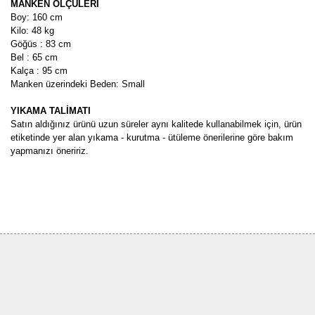
MANKEN ÖLÇÜLERİ
Boy: 160 cm
Kilo: 48 kg
Göğüs : 83 cm
Bel : 65 cm
Kalça : 95 cm
Manken üzerindeki Beden: Small
YIKAMA TALİMATI
Satın aldığınız ürünü uzun süreler aynı kalitede kullanabilmek için, ürün
etiketinde yer alan yıkama - kurutma - ütüleme önerilerine göre bakım
yapmanızı öneririz.
Bu ürünün fiyat bilgisi, resim, ürün açıklamalarında ve diğer
konularda yetersiz gördüğünüz noktaları öneri formunu kullanarak
Bu ürüne ilk yorumu siz yapın!
tarafımıza iletebilirsiniz.
Görüş ve önerileriniz için teşekkür ederiz.
Yorum Yaz
Ürün resmi kalitesiz, bozuk veya görüntülenemiyor.
Ürün açıklamasında eksik bilgiler bulunuyor.
Ürün bilgilerinde hatalar bulunuyor.