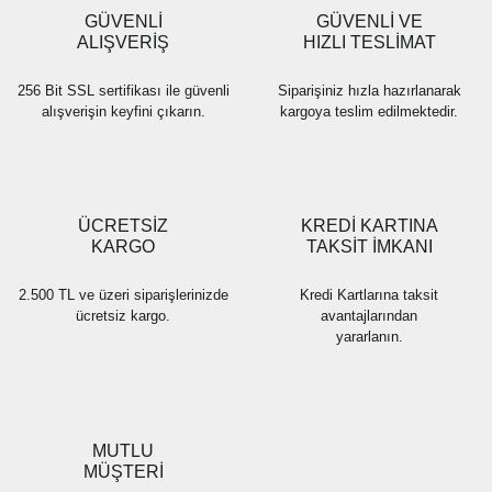
Ürün fiyatı diğer sitelerden daha pahalı.
GÜVENLİ
GÜVENLİ VE
Bu ürüne benzer farklı alternatifler olmalı.
ALIŞVERİŞ
HIZLI TESLİMAT
256 Bit SSL sertifikası ile güvenli
Siparişiniz hızla hazırlanarak
alışverişin keyfini çıkarın.
kargoya teslim edilmektedir.
Gönder
ÜCRETSİZ
KREDİ KARTINA
KARGO
TAKSİT İMKANI
2.500 TL ve üzeri siparişlerinizde
Kredi Kartlarına taksit
ücretsiz kargo.
avantajlarından
yararlanın.
MUTLU
MÜŞTERİ