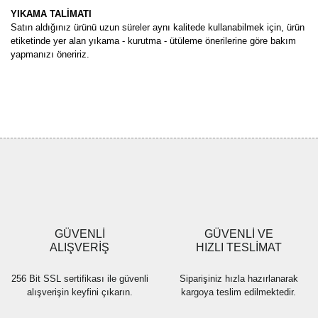
YIKAMA TALİMATI
Satın aldığınız ürünü uzun süreler aynı kalitede kullanabilmek için, ürün
etiketinde yer alan yıkama - kurutma - ütüleme önerilerine göre bakım
yapmanızı öneririz.
Bu ürünün fiyat bilgisi, resim, ürün açıklamalarında ve diğer
konularda yetersiz gördüğünüz noktaları öneri formunu kullanarak
Bu ürüne ilk yorumu siz yapın!
tarafımıza iletebilirsiniz.
Görüş ve önerileriniz için teşekkür ederiz.
Yorum Yaz
Ürün resmi kalitesiz, bozuk veya görüntülenemiyor.
Ürün açıklamasında eksik bilgiler bulunuyor.
Ürün bilgilerinde hatalar bulunuyor.
Ürün fiyatı diğer sitelerden daha pahalı.
GÜVENLİ
GÜVENLİ VE
Bu ürüne benzer farklı alternatifler olmalı.
ALIŞVERİŞ
HIZLI TESLİMAT
256 Bit SSL sertifikası ile güvenli
Siparişiniz hızla hazırlanarak
alışverişin keyfini çıkarın.
kargoya teslim edilmektedir.