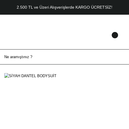
2.500 TL ve Üzeri Alışverişlerde KARGO ÜCRETSİZ!