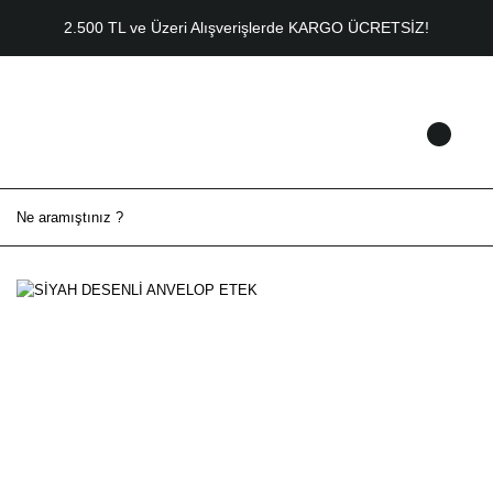
2.500 TL ve Üzeri Alışverişlerde KARGO ÜCRETSİZ!