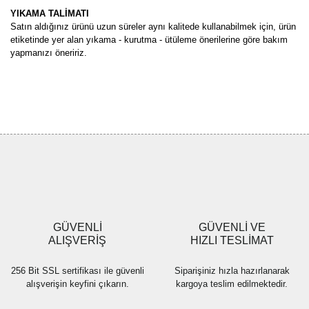
YIKAMA TALİMATI
Satın aldığınız ürünü uzun süreler aynı kalitede kullanabilmek için, ürün
etiketinde yer alan yıkama - kurutma - ütüleme önerilerine göre bakım
yapmanızı öneririz.
Bu ürünün fiyat bilgisi, resim, ürün açıklamalarında ve diğer
konularda yetersiz gördüğünüz noktaları öneri formunu kullanarak
Bu ürüne ilk yorumu siz yapın!
tarafımıza iletebilirsiniz.
Görüş ve önerileriniz için teşekkür ederiz.
Yorum Yaz
Ürün resmi kalitesiz, bozuk veya görüntülenemiyor.
Ürün açıklamasında eksik bilgiler bulunuyor.
Ürün bilgilerinde hatalar bulunuyor.
Ürün fiyatı diğer sitelerden daha pahalı.
GÜVENLİ
GÜVENLİ VE
Bu ürüne benzer farklı alternatifler olmalı.
ALIŞVERİŞ
HIZLI TESLİMAT
256 Bit SSL sertifikası ile güvenli
Siparişiniz hızla hazırlanarak
alışverişin keyfini çıkarın.
kargoya teslim edilmektedir.