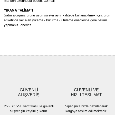
Manken üzerindeki beden: XSmall
YIKAMA TALİMATI
Satın aldığınız ürünü uzun süreler aynı kalitede kullanabilmek için, ürün
etiketinde yer alan yıkama - kurutma - ütüleme önerilerine göre bakım
yapmanızı öneririz.
Bu ürünün fiyat bilgisi, resim, ürün açıklamalarında ve diğer
konularda yetersiz gördüğünüz noktaları öneri formunu kullanarak
Bu ürüne ilk yorumu siz yapın!
tarafımıza iletebilirsiniz.
Görüş ve önerileriniz için teşekkür ederiz.
Yorum Yaz
Ürün resmi kalitesiz, bozuk veya görüntülenemiyor.
Ürün açıklamasında eksik bilgiler bulunuyor.
Ürün bilgilerinde hatalar bulunuyor.
Ürün fiyatı diğer sitelerden daha pahalı.
GÜVENLİ
GÜVENLİ VE
Bu ürüne benzer farklı alternatifler olmalı.
ALIŞVERİŞ
HIZLI TESLİMAT
256 Bit SSL sertifikası ile güvenli
Siparişiniz hızla hazırlanarak
alışverişin keyfini çıkarın.
kargoya teslim edilmektedir.