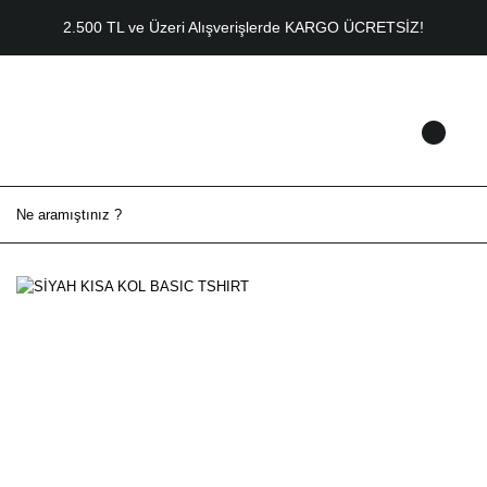
2.500 TL ve Üzeri Alışverişlerde KARGO ÜCRETSİZ!