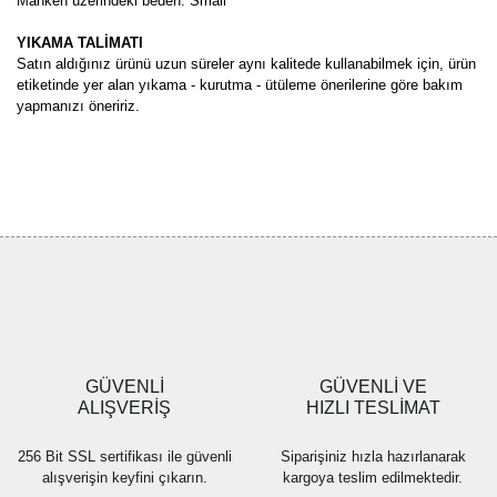
Manken üzerindeki beden: Small
YIKAMA TALİMATI
Satın aldığınız ürünü uzun süreler aynı kalitede kullanabilmek için, ürün
etiketinde yer alan yıkama - kurutma - ütüleme önerilerine göre bakım
yapmanızı öneririz.
Bu ürünün fiyat bilgisi, resim, ürün açıklamalarında ve diğer
konularda yetersiz gördüğünüz noktaları öneri formunu kullanarak
Bu ürüne ilk yorumu siz yapın!
tarafımıza iletebilirsiniz.
Görüş ve önerileriniz için teşekkür ederiz.
Yorum Yaz
Ürün resmi kalitesiz, bozuk veya görüntülenemiyor.
Ürün açıklamasında eksik bilgiler bulunuyor.
Ürün bilgilerinde hatalar bulunuyor.
Ürün fiyatı diğer sitelerden daha pahalı.
GÜVENLİ
GÜVENLİ VE
Bu ürüne benzer farklı alternatifler olmalı.
ALIŞVERİŞ
HIZLI TESLİMAT
256 Bit SSL sertifikası ile güvenli
Siparişiniz hızla hazırlanarak
alışverişin keyfini çıkarın.
kargoya teslim edilmektedir.