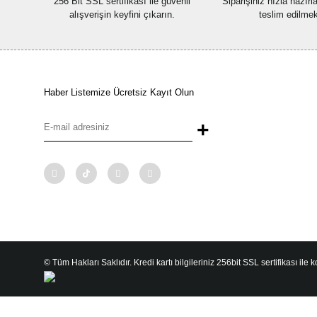
256 Bit SSL sertifikası ile güvenli
Siparişiniz hızla hazır
alışverişin keyfini çıkarın.
teslim edilmek
Haber Listemize Ücretsiz Kayıt Olun
+
© Tüm Hakları Saklıdır. Kredi kartı bilgileriniz 256bit SSL sertifikası ile 