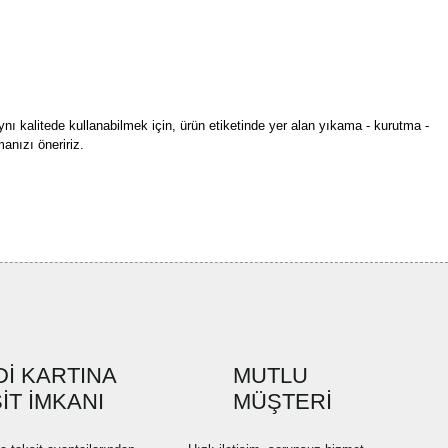
ynı kalitede kullanabilmek için, ürün etiketinde yer alan yıkama - kurutma -
anızı öneririz.
rün açıklamalarında ve diğer konularda yetersiz gördüğünüz noktaları öneri
bilirsiniz.
Bu ürüne ilk yorumu siz yapın!
r ederiz.
ya görüntülenemiyor.
Yorum Yaz
ler bulunuyor.
uyor.
a pahalı.
İ KARTINA
MUTLU
ler olmalı.
İT İMKANI
MÜŞTERİ