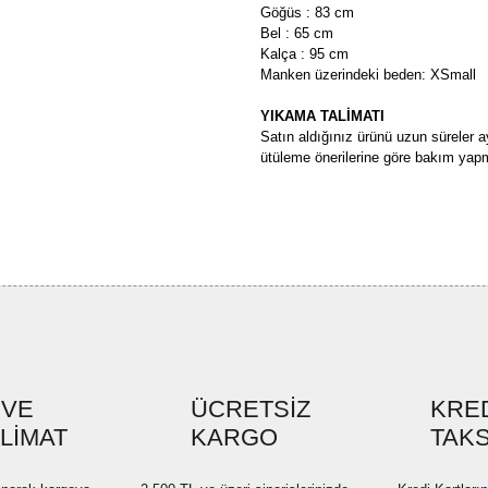
Göğüs : 83 cm
Bel : 65 cm
Kalça : 95 cm
Manken üzerindeki beden: XSmall
YIKAMA TALİMATI
Satın aldığınız ürünü uzun süreler a
ütüleme önerilerine göre bakım yapm
Bu ürünün fiyat bilgisi, resim, ü
formunu kullanarak tarafımıza ilete
Görüş ve önerileriniz için teşekkü
Ürün resmi kalitesiz, bozuk ve
Ürün açıklamasında eksik bilgi
Ürün bilgilerinde hatalar bulun
Ürün fiyatı diğer sitelerden dah
 VE
ÜCRETSİZ
KRED
SLİMAT
KARGO
Bu ürüne benzer farklı alternatif
TAKS