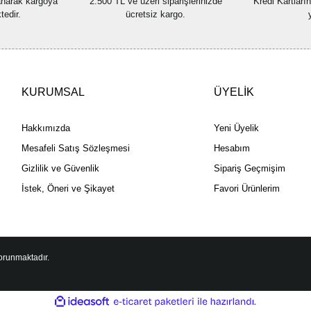
lanarak kargoya
2.500 TL ve üzeri siparişlerinizde
Kredi Kartları
tedir.
ücretsiz kargo.
KURUMSAL
ÜYELİK
Hakkımızda
Yeni Üyelik
Mesafeli Satış Sözleşmesi
Hesabım
Gizlilik ve Güvenlik
Sipariş Geçmişim
İstek, Öneri ve Şikayet
Favori Ürünlerim
korunmaktadır.
ile
ideasoft
e-