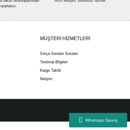
na taksit avantajlarından
Hızlı iletişim, sorunsuz hizmet
yararlanın.
Gönder
MÜŞTERİ HİZMETLERİ
Sıkça Sorulan Soruları
Teslimat Bilgileri
Kargo Takibi
İletişim
Whatsapp Sipariş