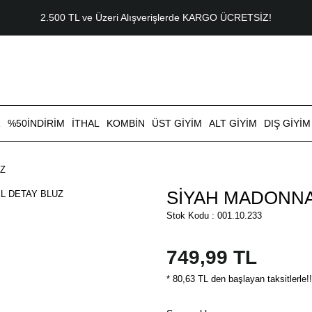
2.500 TL ve Üzeri Alışverişlerde KARGO ÜCRETSİZ!
R
%50İNDİRİM
İTHAL
KOMBİN
ÜST GİYİM
ALT GİYİM
DIŞ GİYİM
UZ
SİYAH MADONNA
Stok Kodu : 001.10.233
749,99 TL
* 80,63 TL den başlayan taksitlerle!!