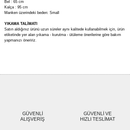
Bel : 65 cm
Kalça : 95 cm
Manken üzerindeki beden: Small
YIKAMA TALİMATI
Satın aldığınız ürünü uzun süreler aynı kalitede kullanabilmek için, ürün
etiketinde yer alan yıkama - kurutma - ütüleme önerilerine göre bakım
yapmanızı öneririz.
Bu ürünün fiyat bilgisi, resim, ürün açıklamalarında ve diğer
konularda yetersiz gördüğünüz noktaları öneri formunu kullanarak
Bu ürüne ilk yorumu siz yapın!
tarafımıza iletebilirsiniz.
Görüş ve önerileriniz için teşekkür ederiz.
Yorum Yaz
Ürün resmi kalitesiz, bozuk veya görüntülenemiyor.
Ürün açıklamasında eksik bilgiler bulunuyor.
Ürün bilgilerinde hatalar bulunuyor.
Ürün fiyatı diğer sitelerden daha pahalı.
GÜVENLİ
GÜVENLİ VE
Bu ürüne benzer farklı alternatifler olmalı.
ALIŞVERİŞ
HIZLI TESLİMAT