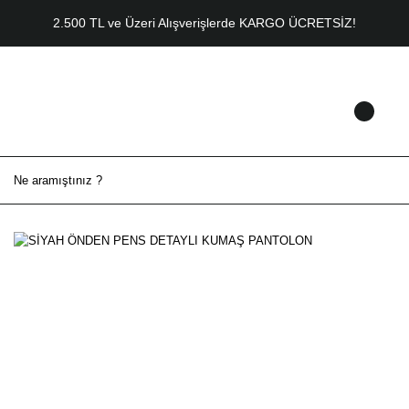
2.500 TL ve Üzeri Alışverişlerde KARGO ÜCRETSİZ!