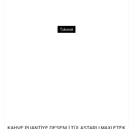
Tükendi
KAHVE PUANTİYE DESENLİ TÜL ASTARLI MAXI ETEK