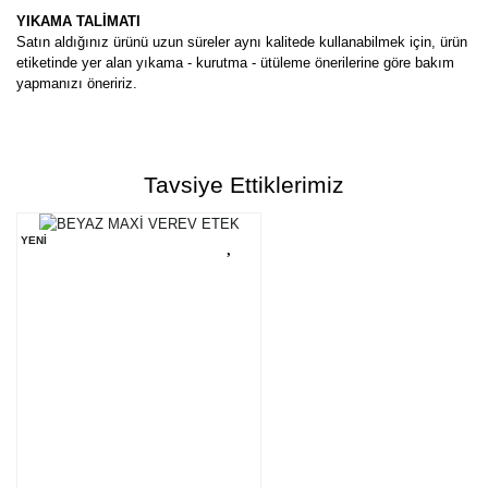
YIKAMA TALİMATI
Satın aldığınız ürünü uzun süreler aynı kalitede kullanabilmek için, ürün
etiketinde yer alan yıkama - kurutma - ütüleme önerilerine göre bakım
yapmanızı öneririz.
Bu ürünün fiyat bilgisi, resim, ürün açıklamalarında ve diğer
konularda yetersiz gördüğünüz noktaları öneri formunu kullanarak
Bu ürüne ilk yorumu siz yapın!
tarafımıza iletebilirsiniz.
Tavsiye Ettiklerimiz
Görüş ve önerileriniz için teşekkür ederiz.
Yorum Yaz
YENİ
Ürün resmi kalitesiz, bozuk veya görüntülenemiyor.
Ürün açıklamasında eksik bilgiler bulunuyor.
Ürün bilgilerinde hatalar bulunuyor.
Ürün fiyatı diğer sitelerden daha pahalı.
Bu ürüne benzer farklı alternatifler olmalı.