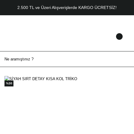
2.500 TL ve Üzeri Alışverişlerde KARGO ÜCRETSİZ!
%30