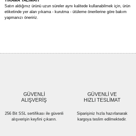
YIKAMA TALİMATI
Satın aldığınız ürünü uzun süreler aynı kalitede kullanabilmek için, ürün
etiketinde yer alan yıkama - kurutma - ütüleme önerilerine göre bakım
yapmanızı öneririz.
Bu ürünün fiyat bilgisi, resim, ürün açıklamalarında ve diğer
konularda yetersiz gördüğünüz noktaları öneri formunu kullanarak
Bu ürüne ilk yorumu siz yapın!
tarafımıza iletebilirsiniz.
Görüş ve önerileriniz için teşekkür ederiz.
Yorum Yaz
Ürün resmi kalitesiz, bozuk veya görüntülenemiyor.
Ürün açıklamasında eksik bilgiler bulunuyor.
Ürün bilgilerinde hatalar bulunuyor.
Ürün fiyatı diğer sitelerden daha pahalı.
GÜVENLİ
GÜVENLİ VE
Bu ürüne benzer farklı alternatifler olmalı.
ALIŞVERİŞ
HIZLI TESLİMAT
256 Bit SSL sertifikası ile güvenli
Siparişiniz hızla hazırlanarak
alışverişin keyfini çıkarın.
kargoya teslim edilmektedir.