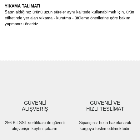
YIKAMA TALİMATI
Satın aldığınız ürünü uzun süreler aynı kalitede kullanabilmek için, ürün
etiketinde yer alan yıkama - kurutma - ütüleme önerilerine göre bakım
yapmanızı öneririz.
Bu ürünün fiyat bilgisi, resim, ürün açıklamalarında ve diğer
konularda yetersiz gördüğünüz noktaları öneri formunu kullanarak
Bu ürüne ilk yorumu siz yapın!
tarafımıza iletebilirsiniz.
Görüş ve önerileriniz için teşekkür ederiz.
Yorum Yaz
Ürün resmi kalitesiz, bozuk veya görüntülenemiyor.
Ürün açıklamasında eksik bilgiler bulunuyor.
Ürün bilgilerinde hatalar bulunuyor.
Ürün fiyatı diğer sitelerden daha pahalı.
GÜVENLİ
GÜVENLİ VE
Bu ürüne benzer farklı alternatifler olmalı.
ALIŞVERİŞ
HIZLI TESLİMAT
256 Bit SSL sertifikası ile güvenli
Siparişiniz hızla hazırlanarak
alışverişin keyfini çıkarın.
kargoya teslim edilmektedir.