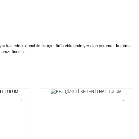
ynı kalitede kullanabilmek için, ürün etiketinde yer alan yıkama - kurutma -
anızı öneririz.
rün açıklamalarında ve diğer konularda yetersiz gördüğünüz noktaları öneri
bilirsiniz.
Bu ürüne ilk yorumu siz yapın!
r ederiz.
ya görüntülenemiyor.
Yorum Yaz
ler bulunuyor.
uyor.
a pahalı.
ler olmalı.