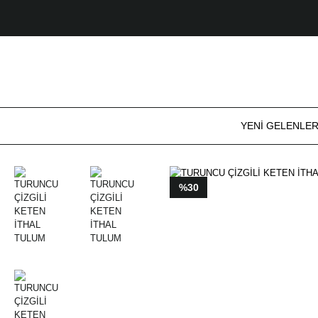
YENİ GELENLE
%30