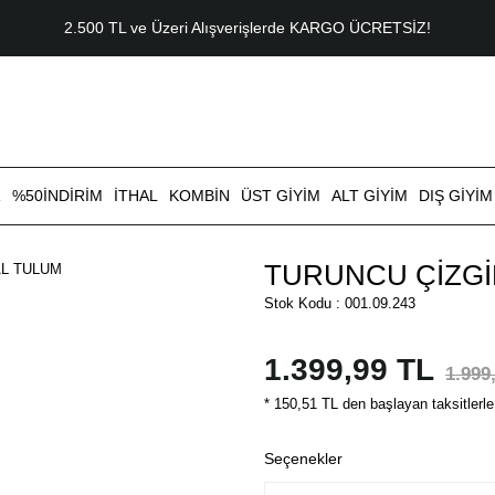
2.500 TL ve Üzeri Alışverişlerde KARGO ÜCRETSİZ!
R
%50İNDİRİM
İTHAL
KOMBİN
ÜST GİYİM
ALT GİYİM
DIŞ GİYİM
TURUNCU ÇİZGİ
Stok Kodu : 001.09.243
1.399,99 TL
1.999
* 150,51 TL den başlayan taksitlerle
Seçenekler