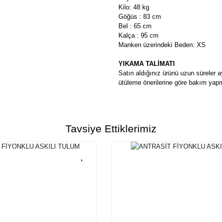
Kilo: 48 kg
Göğüs : 83 cm
Bel : 65 cm
Kalça : 95 cm
Manken üzerindeki Beden: XS
YIKAMA TALİMATI
Satın aldığınız ürünü uzun süreler a
ütüleme önerilerine göre bakım yapm
Bu ürünün fiyat bilgisi, resim, ü
formunu kullanarak tarafımıza ilete
Tavsiye Ettiklerimiz
Görüş ve önerileriniz için teşekkü
Ürün resmi kalitesiz, bozuk ve
Ürün açıklamasında eksik bilgi
Ürün bilgilerinde hatalar bulun
Ürün fiyatı diğer sitelerden dah
Bu ürüne benzer farklı alternatif