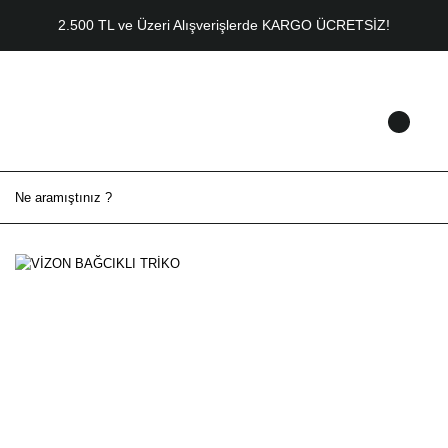
2.500 TL ve Üzeri Alışverişlerde KARGO ÜCRETSİZ!