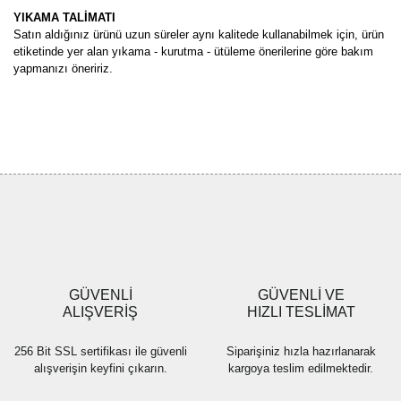
YIKAMA TALİMATI
Satın aldığınız ürünü uzun süreler aynı kalitede kullanabilmek için, ürün
etiketinde yer alan yıkama - kurutma - ütüleme önerilerine göre bakım
yapmanızı öneririz.
Bu ürünün fiyat bilgisi, resim, ürün açıklamalarında ve diğer
konularda yetersiz gördüğünüz noktaları öneri formunu kullanarak
Bu ürüne ilk yorumu siz yapın!
tarafımıza iletebilirsiniz.
Görüş ve önerileriniz için teşekkür ederiz.
Yorum Yaz
Ürün resmi kalitesiz, bozuk veya görüntülenemiyor.
Ürün açıklamasında eksik bilgiler bulunuyor.
Ürün bilgilerinde hatalar bulunuyor.
Ürün fiyatı diğer sitelerden daha pahalı.
GÜVENLİ
GÜVENLİ VE
Bu ürüne benzer farklı alternatifler olmalı.
ALIŞVERİŞ
HIZLI TESLİMAT
256 Bit SSL sertifikası ile güvenli
Siparişiniz hızla hazırlanarak
alışverişin keyfini çıkarın.
kargoya teslim edilmektedir.