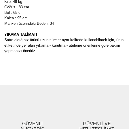
Kilo: 48 kg
Göğüs : 83 cm
Bel : 65 cm
Kalça : 95 cm
Manken üzerindeki Beden: 34
YIKAMA TALİMATI
Satın aldığınız ürünü uzun süreler aynı kalitede kullanabilmek için, ürün
etiketinde yer alan yıkama - kurutma - ütüleme önerilerine göre bakım
yapmanızı öneririz.
Bu ürünün fiyat bilgisi, resim, ürün açıklamalarında ve diğer
konularda yetersiz gördüğünüz noktaları öneri formunu kullanarak
Bu ürüne ilk yorumu siz yapın!
tarafımıza iletebilirsiniz.
Görüş ve önerileriniz için teşekkür ederiz.
Yorum Yaz
Ürün resmi kalitesiz, bozuk veya görüntülenemiyor.
Ürün açıklamasında eksik bilgiler bulunuyor.
Ürün bilgilerinde hatalar bulunuyor.
Ürün fiyatı diğer sitelerden daha pahalı.
GÜVENLİ
GÜVENLİ VE
Bu ürüne benzer farklı alternatifler olmalı.