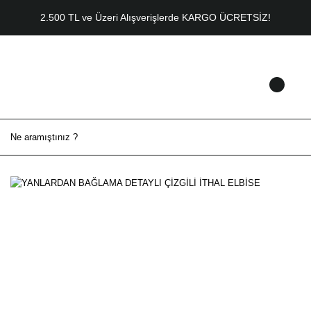
2.500 TL ve Üzeri Alışverişlerde KARGO ÜCRETSİZ!