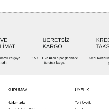
formunu kullanarak tarafımıza ilete
Görüş ve önerileriniz için teşekkü
Ürün resmi kalitesiz, bozuk ve
Ürün açıklamasında eksik bilgi
Ürün bilgilerinde hatalar bulun
Ürün fiyatı diğer sitelerden dah
 VE
ÜCRETSİZ
KRED
SLİMAT
KARGO
Bu ürüne benzer farklı alternatif
TAKS
lanarak kargoya
2.500 TL ve üzeri siparişlerinizde
Kredi Kartları
tedir.
ücretsiz kargo.
KURUMSAL
ÜYELİK
Hakkımızda
Yeni Üyelik