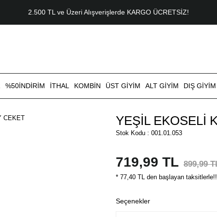
2.500 TL ve Üzeri Alışverişlerde KARGO ÜCRETSİZ!
R
%50İNDİRİM
İTHAL
KOMBİN
ÜST GİYİM
ALT GİYİM
DIŞ GİYİM
YEŞİL EKOSELİ
Stok Kodu : 001.01.053
719,99 TL
899,99 T
* 77,40 TL den başlayan taksitlerle!!
Seçenekler