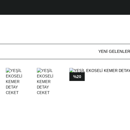
YENİ GELENLE
%20