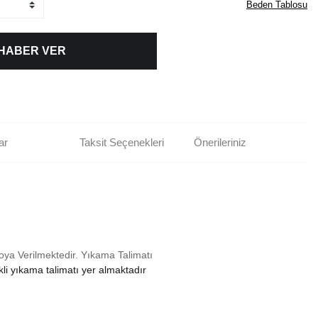
Beden Tablosu
 HABER VER
ar
Taksit Seçenekleri
Önerileriniz
oya Verilmektedir.
Yıkama Talimatı
li yıkama talimatı yer almaktadır
rün açıklamalarında ve diğer konularda yetersiz gördüğünüz noktaları öneri