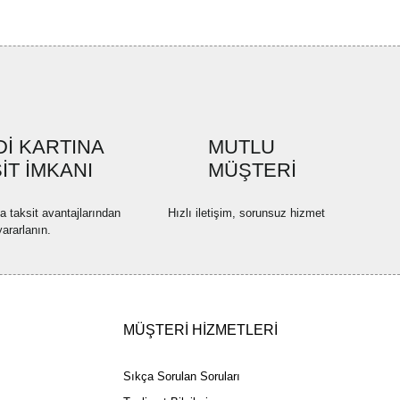
bilirsiniz.
Bu ürüne ilk yorumu siz yapın!
r ederiz.
ya görüntülenemiyor.
Yorum Yaz
ler bulunuyor.
uyor.
a pahalı.
İ KARTINA
MUTLU
ler olmalı.
İT İMKANI
MÜŞTERİ
na taksit avantajlarından
Hızlı iletişim, sorunsuz hizmet
yararlanın.
Gönder
MÜŞTERİ HİZMETLERİ
Sıkça Sorulan Soruları