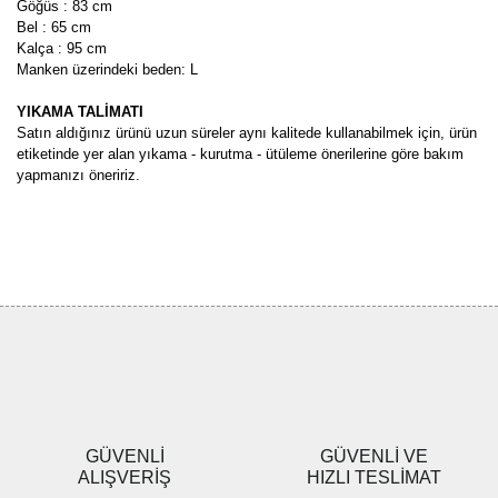
Göğüs : 83 cm
Bel : 65 cm
Kalça : 95 cm
Manken üzerindeki beden: L
YIKAMA TALİMATI
Satın aldığınız ürünü uzun süreler aynı kalitede kullanabilmek için, ürün
etiketinde yer alan yıkama - kurutma - ütüleme önerilerine göre bakım
yapmanızı öneririz.
Bu ürünün fiyat bilgisi, resim, ürün açıklamalarında ve diğer
konularda yetersiz gördüğünüz noktaları öneri formunu kullanarak
Bu ürüne ilk yorumu siz yapın!
tarafımıza iletebilirsiniz.
Görüş ve önerileriniz için teşekkür ederiz.
Yorum Yaz
Ürün resmi kalitesiz, bozuk veya görüntülenemiyor.
Ürün açıklamasında eksik bilgiler bulunuyor.
Ürün bilgilerinde hatalar bulunuyor.
Ürün fiyatı diğer sitelerden daha pahalı.
GÜVENLİ
GÜVENLİ VE
Bu ürüne benzer farklı alternatifler olmalı.
ALIŞVERİŞ
HIZLI TESLİMAT