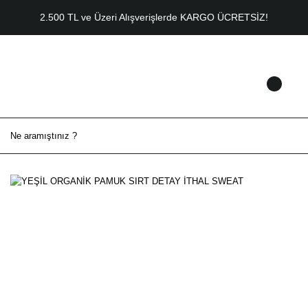
2.500 TL ve Üzeri Alışverişlerde KARGO ÜCRETSİZ!