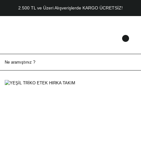
2.500 TL ve Üzeri Alışverişlerde KARGO ÜCRETSİZ!