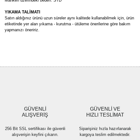
Manken üzerindeki beden: STD
YIKAMA TALİMATI
Satın aldığınız ürünü uzun süreler aynı kalitede kullanabilmek için, ürün
etiketinde yer alan yıkama - kurutma - ütüleme önerilerine göre bakım
yapmanızı öneririz.
Bu ürünün fiyat bilgisi, resim, ürün açıklamalarında ve diğer
konularda yetersiz gördüğünüz noktaları öneri formunu kullanarak
Bu ürüne ilk yorumu siz yapın!
tarafımıza iletebilirsiniz.
Görüş ve önerileriniz için teşekkür ederiz.
Yorum Yaz
Ürün resmi kalitesiz, bozuk veya görüntülenemiyor.
Ürün açıklamasında eksik bilgiler bulunuyor.
Ürün bilgilerinde hatalar bulunuyor.
Ürün fiyatı diğer sitelerden daha pahalı.
GÜVENLİ
GÜVENLİ VE
Bu ürüne benzer farklı alternatifler olmalı.
ALIŞVERİŞ
HIZLI TESLİMAT
256 Bit SSL sertifikası ile güvenli
Siparişiniz hızla hazırlanarak
alışverişin keyfini çıkarın.
kargoya teslim edilmektedir.