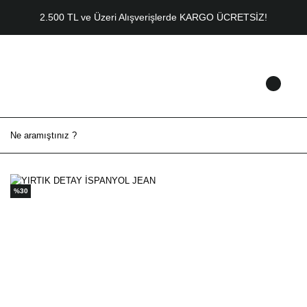
2.500 TL ve Üzeri Alışverişlerde KARGO ÜCRETSİZ!
%30