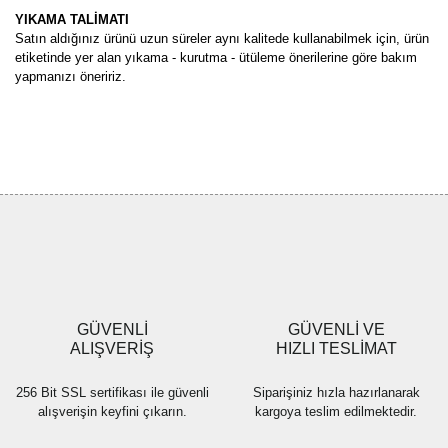
YIKAMA TALİMATI
Satın aldığınız ürünü uzun süreler aynı kalitede kullanabilmek için, ürün
etiketinde yer alan yıkama - kurutma - ütüleme önerilerine göre bakım
yapmanızı öneririz.
Bu ürünün fiyat bilgisi, resim, ürün açıklamalarında ve diğer
konularda yetersiz gördüğünüz noktaları öneri formunu kullanarak
Bu ürüne ilk yorumu siz yapın!
tarafımıza iletebilirsiniz.
Görüş ve önerileriniz için teşekkür ederiz.
Yorum Yaz
Ürün resmi kalitesiz, bozuk veya görüntülenemiyor.
Ürün açıklamasında eksik bilgiler bulunuyor.
Ürün bilgilerinde hatalar bulunuyor.
Ürün fiyatı diğer sitelerden daha pahalı.
GÜVENLİ
GÜVENLİ VE
Bu ürüne benzer farklı alternatifler olmalı.
ALIŞVERİŞ
HIZLI TESLİMAT
256 Bit SSL sertifikası ile güvenli
Siparişiniz hızla hazırlanarak
alışverişin keyfini çıkarın.
kargoya teslim edilmektedir.