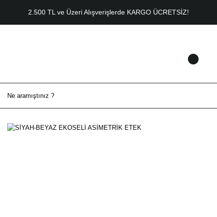
2.500 TL ve Üzeri Alışverişlerde KARGO ÜCRETSİZ!