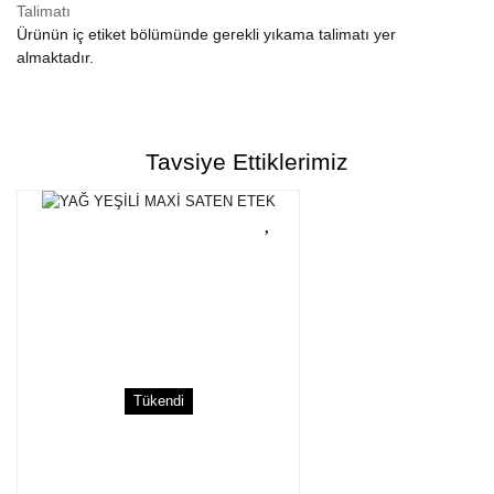
Talimatı
Ürünün iç etiket bölümünde gerekli yıkama talimatı yer
almaktadır.
Bu ürünün fiyat bilgisi, resim, ürün açıklamalarında ve diğer
konularda yetersiz gördüğünüz noktaları öneri formunu kullanarak
Bu ürüne ilk yorumu siz yapın!
tarafımıza iletebilirsiniz.
Tavsiye Ettiklerimiz
Görüş ve önerileriniz için teşekkür ederiz.
Yorum Yaz
Ürün resmi kalitesiz, bozuk veya görüntülenemiyor.
Ürün açıklamasında eksik bilgiler bulunuyor.
Ürün bilgilerinde hatalar bulunuyor.
Ürün fiyatı diğer sitelerden daha pahalı.
Bu ürüne benzer farklı alternatifler olmalı.
Tükendi