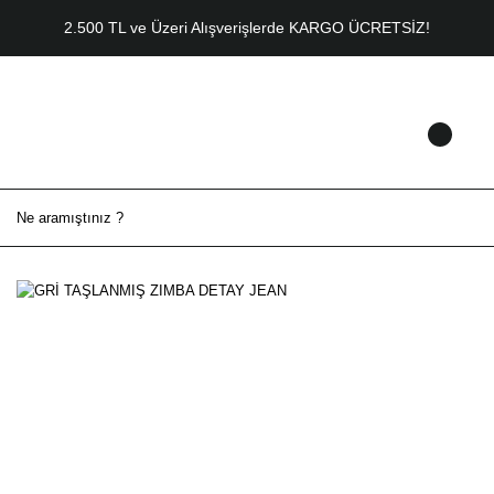
2.500 TL ve Üzeri Alışverişlerde KARGO ÜCRETSİZ!