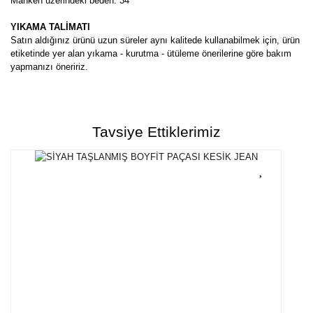
Manken üzerindeki beden: 34
YIKAMA TALİMATI
Satın aldığınız ürünü uzun süreler aynı kalitede kullanabilmek için, ürün
etiketinde yer alan yıkama - kurutma - ütüleme önerilerine göre bakım
yapmanızı öneririz.
Bu ürünün fiyat bilgisi, resim, ürün açıklamalarında ve diğer
konularda yetersiz gördüğünüz noktaları öneri formunu kullanarak
Bu ürüne ilk yorumu siz yapın!
tarafımıza iletebilirsiniz.
Tavsiye Ettiklerimiz
Görüş ve önerileriniz için teşekkür ederiz.
Yorum Yaz
Ürün resmi kalitesiz, bozuk veya görüntülenemiyor.
Ürün açıklamasında eksik bilgiler bulunuyor.
Ürün bilgilerinde hatalar bulunuyor.
Ürün fiyatı diğer sitelerden daha pahalı.
Bu ürüne benzer farklı alternatifler olmalı.